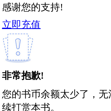
感谢您的支持!
立即充值
非常抱歉!
您的书币余额太少了，无
续打赏本书。