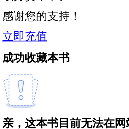
感谢您的支持！
立即充值
成功收藏本书
亲，这本书目前无法在网