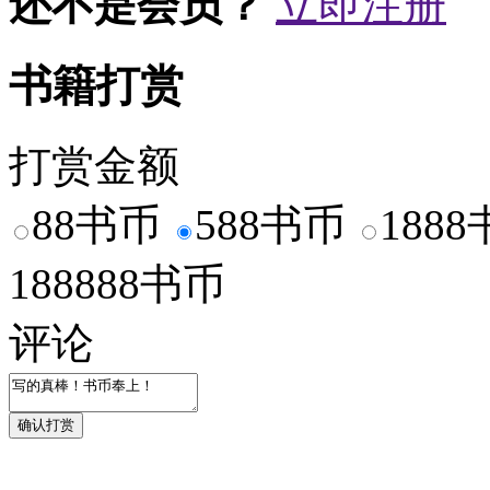
还不是会员？
立即注册
书籍打赏
打赏金额
88书币
588书币
188
188888书币
评论
确认打赏