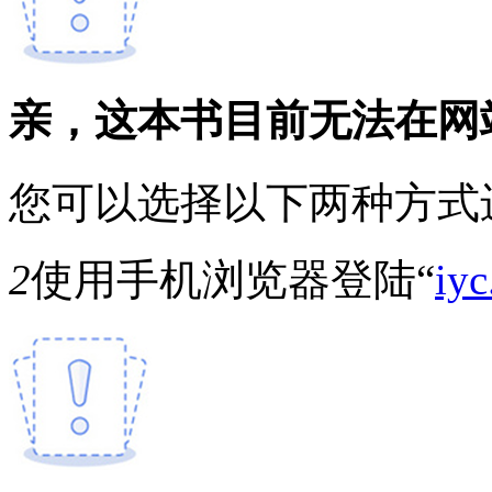
亲，这本书目前无法在网
您可以选择以下两种方式
2
使用手机浏览器登陆“
iyc