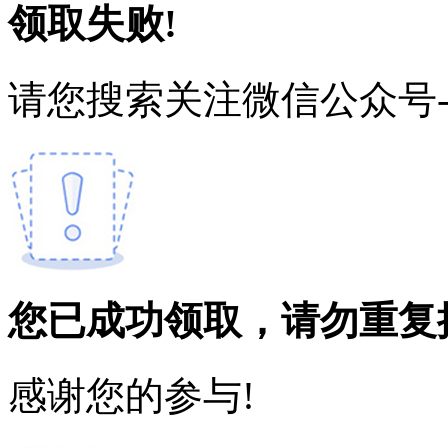
领取失败!
请您搜索关注微信公众号
您已成功领取，请勿重复
感谢您的参与!