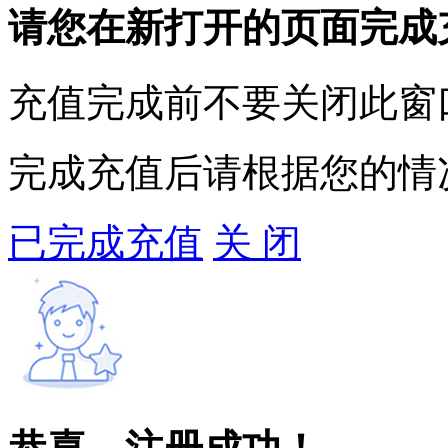
请您在新打开的页面完成
充值完成前不要关闭此窗
完成充值后请根据您的情
已完成充值
关 闭