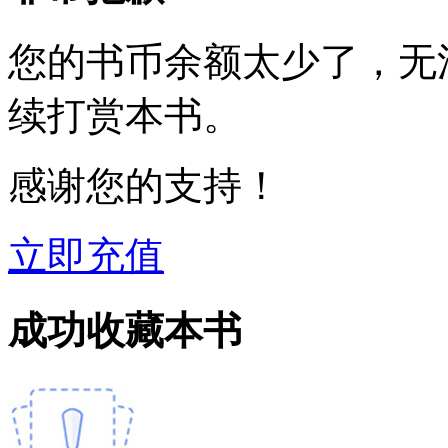
您的书币余额太少了，无
续打赏本书。
感谢您的支持！
立即充值
成功收藏本书