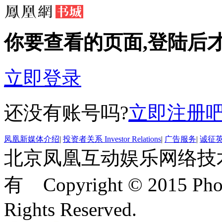
你要查看的页面,登陆后才
立即登录
还没有账号吗?
立即注册吧
凤凰新媒体介绍
|
投资者关系 Investor Relations
|
广告服务
|
诚征
北京凤凰互动娱乐网络技
有
Copyright © 2015 Phoe
Rights Reserved.