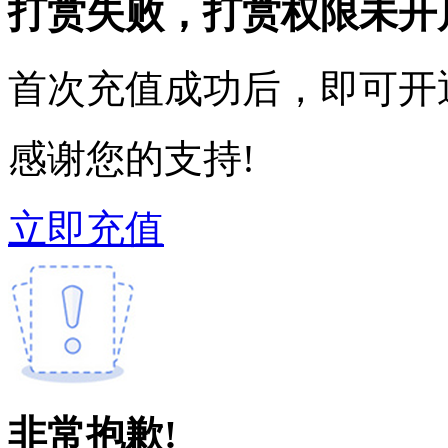
打赏失败，打赏权限未开
首次充值成功后，即可开
感谢您的支持!
立即充值
非常抱歉!