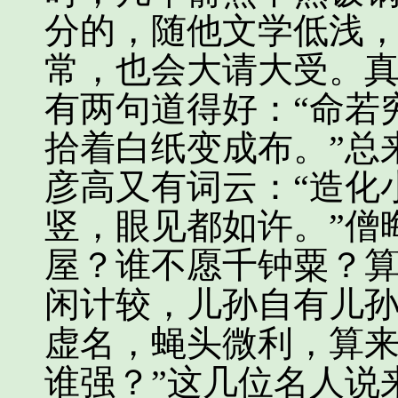
分的，随他文学低浅
常，也会大请大受。
有两句道得好：“命若
拾着白纸变成布。”总
彦高又有词云：“造化
竖，眼见都如许。”僧
屋？谁不愿千钟粟？
闲计较，儿孙自有儿孙
虚名，蝇头微利，算
谁强？”这几位名人说