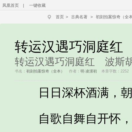
凤凰首页
|
一键收藏
首页
>
古典名著
>
初刻拍案惊奇（全
转运汉遇巧洞庭红
转运汉遇巧洞庭红 波斯
书名：
初刻拍案惊奇（全本）
作者：
明·凌潆初
本章字数：2252
日日深杯酒满，朝
自歌自舞自开怀，