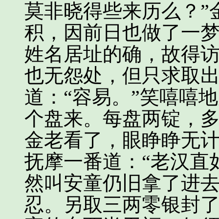
莫非晓得些来历么？”
积，因前日也做了一
姓名居址的确，故得
也无怨处，但只求取出
道：“容易。”笑嘻嘻
个盘来。每盘两锭，
金老看了，眼睁睁无
抚摩一番道：“老汉直
然叫安童仍旧拿了进
忍。另取三两零银封了