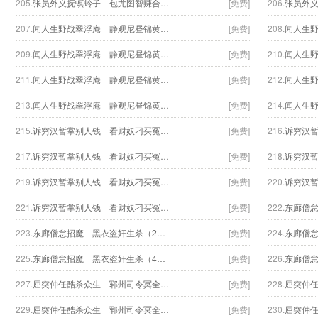
205.
张员外义抚螟蛉子 包尤图智赚合…
[免费]
206.
张员外
207.
闻人生野战翠浮庵 静观尼昼锦黄…
[免费]
208.
闻人生
209.
闻人生野战翠浮庵 静观尼昼锦黄…
[免费]
210.
闻人生
211.
闻人生野战翠浮庵 静观尼昼锦黄…
[免费]
212.
闻人生
213.
闻人生野战翠浮庵 静观尼昼锦黄…
[免费]
214.
闻人生
215.
诉穷汉暂掌别人钱 看财奴刁买冤…
[免费]
216.
诉穷汉
217.
诉穷汉暂掌别人钱 看财奴刁买冤…
[免费]
218.
诉穷汉
219.
诉穷汉暂掌别人钱 看财奴刁买冤…
[免费]
220.
诉穷汉
221.
诉穷汉暂掌别人钱 看财奴刁买冤…
[免费]
222.
东廊僧怠
223.
东廊僧怠招魔 黑衣盗奸生杀（2…
[免费]
224.
东廊僧怠
225.
东廊僧怠招魔 黑衣盗奸生杀（4…
[免费]
226.
东廊僧怠
227.
屈突仲任酷杀众生 郓州司令冥全…
[免费]
228.
屈突仲
229.
屈突仲任酷杀众生 郓州司令冥全…
[免费]
230.
屈突仲