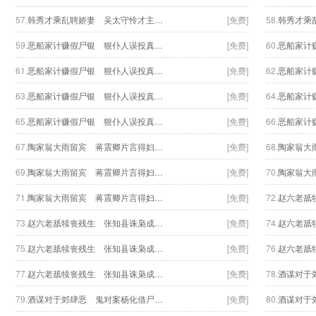
57.
韩秀才乘乱聘娇妻 吴太守怜才主…
[免费]
58.
韩秀才乘
59.
恶船家计赚假尸银 狠仆人误投真…
[免费]
60.
恶船家计
61.
恶船家计赚假尸银 狠仆人误投真…
[免费]
62.
恶船家计
63.
恶船家计赚假尸银 狠仆人误投真…
[免费]
64.
恶船家计
65.
恶船家计赚假尸银 狠仆人误投真…
[免费]
66.
恶船家计
67.
陶家翁大雨留宾 蒋震卿片言得妇…
[免费]
68.
陶家翁大
69.
陶家翁大雨留宾 蒋震卿片言得妇…
[免费]
70.
陶家翁大
71.
陶家翁大雨留宾 蒋震卿片言得妇…
[免费]
72.
赵六老舐
73.
赵六老舐犊丧残生 张知县诛枭成…
[免费]
74.
赵六老舐
75.
赵六老舐犊丧残生 张知县诛枭成…
[免费]
76.
赵六老舐
77.
赵六老舐犊丧残生 张知县诛枭成…
[免费]
78.
酒谋对于
79.
酒谋对于郊肆恶 鬼对案杨化借尸…
[免费]
80.
酒谋对于