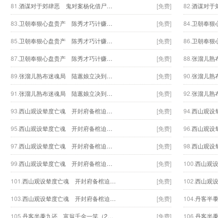
81.
酒谋对于郊肆恶 鬼对案杨化借尸…
[免费]
82.
酒谋对于
83.
卫朝奉狠心盘贵产 陈秀才巧计赚…
[免费]
84.
卫朝奉狠
85.
卫朝奉狠心盘贵产 陈秀才巧计赚…
[免费]
86.
卫朝奉狠
87.
卫朝奉狠心盘贵产 陈秀才巧计赚…
[免费]
88.
张溜儿熟
89.
张溜儿熟布迷魂局 陆蕙娘立决到…
[免费]
90.
张溜儿熟
91.
张溜儿熟布迷魂局 陆蕙娘立决到…
[免费]
92.
张溜儿熟
93.
西山观设辇度亡魂 开封府备棺迫…
[免费]
94.
西山观设
95.
西山观设辇度亡魂 开封府备棺迫…
[免费]
96.
西山观设
97.
西山观设辇度亡魂 开封府备棺迫…
[免费]
98.
西山观设
99.
西山观设辇度亡魂 开封府备棺迫…
[免费]
100.
西山观
101.
西山观设辇度亡魂 开封府备棺迫…
[免费]
102.
西山观
103.
西山观设辇度亡魂 开封府备棺迫…
[免费]
104.
丹客半黍
105.
丹客半黍九还 富翁千金一笑（2…
[免费]
106.
丹客半黍