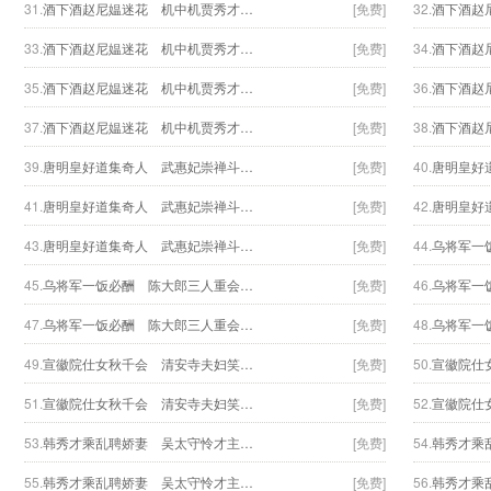
31.
酒下酒赵尼媪迷花 机中机贾秀才…
[免费]
32.
酒下酒赵
33.
酒下酒赵尼媪迷花 机中机贾秀才…
[免费]
34.
酒下酒赵
35.
酒下酒赵尼媪迷花 机中机贾秀才…
[免费]
36.
酒下酒赵
37.
酒下酒赵尼媪迷花 机中机贾秀才…
[免费]
38.
酒下酒赵
39.
唐明皇好道集奇人 武惠妃崇禅斗…
[免费]
40.
唐明皇好
41.
唐明皇好道集奇人 武惠妃崇禅斗…
[免费]
42.
唐明皇好
43.
唐明皇好道集奇人 武惠妃崇禅斗…
[免费]
44.
乌将军一
45.
乌将军一饭必酬 陈大郎三人重会…
[免费]
46.
乌将军一
47.
乌将军一饭必酬 陈大郎三人重会…
[免费]
48.
乌将军一
49.
宣徽院仕女秋千会 清安寺夫妇笑…
[免费]
50.
宣徽院仕
51.
宣徽院仕女秋千会 清安寺夫妇笑…
[免费]
52.
宣徽院仕
53.
韩秀才乘乱聘娇妻 吴太守怜才主…
[免费]
54.
韩秀才乘
55.
韩秀才乘乱聘娇妻 吴太守怜才主…
[免费]
56.
韩秀才乘