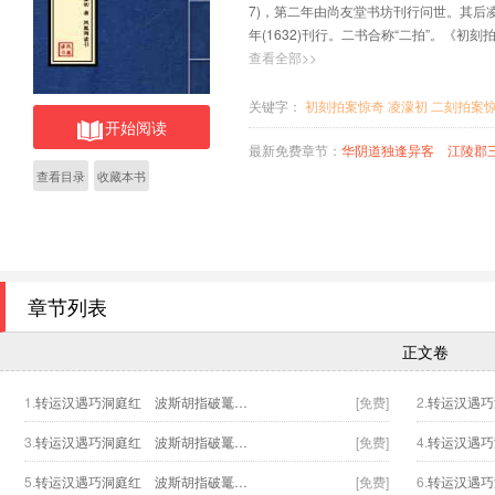
7)，第二年由尚友堂书坊刊行问世。其后
年(1632)刊行。二书合称“二拍”。《
见最早且最为完整的本子是藏于日本内阁
查看全部>>
卷)，即实有小说39篇。
关键字：
初刻拍案惊奇
凌濛初
二刻拍案
开始阅读
最新免费章节：
华阴道独逢异客 江陵郡
查看目录
收藏本书
章节列表
正文卷
1.
转运汉遇巧洞庭红 波斯胡指破鼍…
[免费]
2.
转运汉遇巧
3.
转运汉遇巧洞庭红 波斯胡指破鼍…
[免费]
4.
转运汉遇巧
5.
转运汉遇巧洞庭红 波斯胡指破鼍…
[免费]
6.
转运汉遇巧