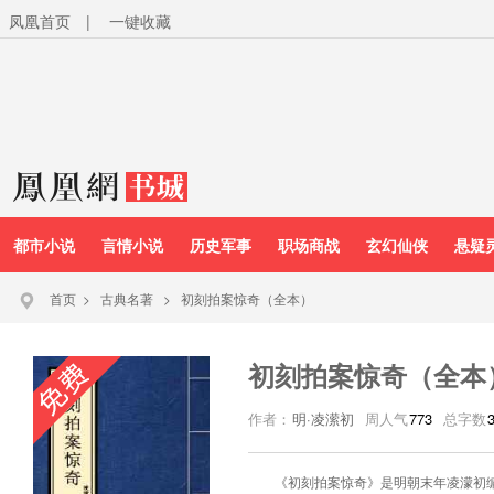
凤凰首页
|
一键收藏
都市小说
言情小说
历史军事
职场商战
玄幻仙侠
悬疑
首页
>
古典名著
>
初刻拍案惊奇（全本）
初刻拍案惊奇（全本
作者：
明·凌潆初
周人气
773
总字数
《初刻拍案惊奇》是明朝末年凌濛初编