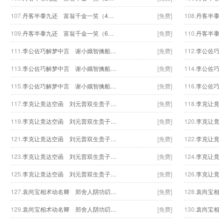
107.
丹客半黍九还 富翁千金一笑（4…
[免费]
108.
丹客半黍
109.
丹客半黍九还 富翁千金一笑（6…
[免费]
110.
丹客半黍
111.
李公佐巧解梦中言 谢小娥智擒船…
[免费]
112.
李公佐
113.
李公佐巧解梦中言 谢小娥智擒船…
[免费]
114.
李公佐
115.
李公佐巧解梦中言 谢小娥智擒船…
[免费]
116.
李公佐
117.
李克让竟达空函 刘元普双生贵子…
[免费]
118.
李克让
119.
李克让竟达空函 刘元普双生贵子…
[免费]
120.
李克让
121.
李克让竟达空函 刘元普双生贵子…
[免费]
122.
李克让
123.
李克让竟达空函 刘元普双生贵子…
[免费]
124.
李克让
125.
李克让竟达空函 刘元普双生贵子…
[免费]
126.
李克让
127.
袁尚宝相术动名卿 郑舍人阴功叨…
[免费]
128.
袁尚宝
129.
袁尚宝相术动名卿 郑舍人阴功叨…
[免费]
130.
袁尚宝