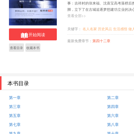
事：吉祥村的张来福、沈喜宝高考落榜后
脚，立下了在古城追逐梦想建功立业的决
河其实代表的就是一个梦想：个人和民族
查看全部>>
关键字：
名人名家
历史风云
生活感悟
做
开始阅读
最新免费章节：
第四十二章
查看目录
收藏本书
本书目录
第一章
第二章
第三章
第四章
第五章
第六章
第七章
第八章
第九章
第十章