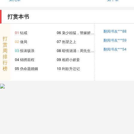
打赏本书
翻阅书友***88
01
钻戒
06
枭少凶猛，替嫁娇…
打
翻阅书友***59
02
做局
07
热望之上
赏
翻阅书友***54
周
03
惊涛骇浪
08
暗情汹涌：周先生…
排
04
锦绣前程
09
相府小娇妾
行
榜
05
伪命题婚姻
10
利欲升迁记