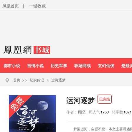
凤凰首页
|
一键收藏
都市小说
言情小说
历史军事
职场商战
玄幻仙侠
悬疑
首页
>
>
纪实传记
>
运河逐梦
运河逐梦
已完结
作者：
顾坚
周人气
1760
总字数
1071
梦圆运河，自强不息！本文主要讲述