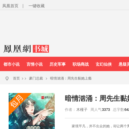
凤凰首页
|
一键收藏
都市小说
言情小说
历史军事
职场商战
玄幻仙侠
悬疑
首页
>
>
豪门总裁
>
暗情汹涌：周先生黏她上瘾
暗情汹涌：周先生黏
作者：
木槿子
周人气
3373
总字数
64
家境平凡，并不出众的她，却让两个