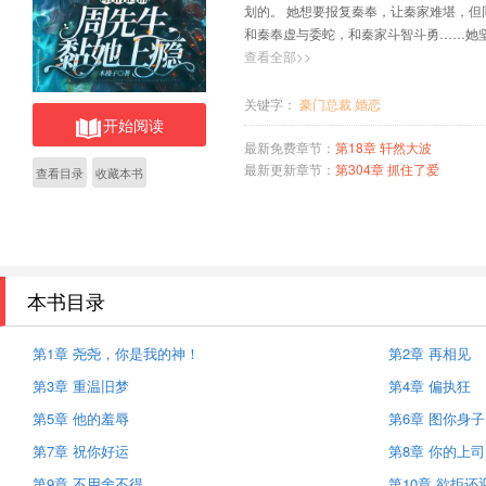
划的。 她想要报复秦奉，让秦家难堪，
和秦奉虚与委蛇，和秦家斗智斗勇……她
的意外……
查看全部>>
关键字：
豪门总裁
婚恋
开始阅读
最新免费章节：
第18章 轩然大波
最新更新章节：
第304章 抓住了爱
查看目录
收藏本书
本书目录
第1章 尧尧，你是我的神！
第2章 再相见
第3章 重温旧梦
第4章 偏执狂
第5章 他的羞辱
第6章 图你身子
第7章 祝你好运
第8章 你的上司
第9章 不用舍不得
第10章 欲拒还