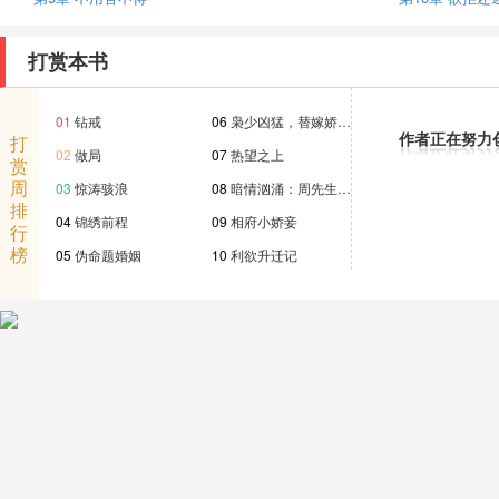
打赏本书
01
钻戒
06
枭少凶猛，替嫁娇…
作者正在努力
打
02
做局
07
热望之上
赏
周
03
惊涛骇浪
08
暗情汹涌：周先生…
排
04
锦绣前程
09
相府小娇妾
行
榜
05
伪命题婚姻
10
利欲升迁记