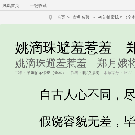
凤凰首页
|
一键收藏
首页
>
古典名著
>
初刻拍案惊奇（全
姚滴珠避羞惹羞 
姚滴珠避羞惹羞 郑月娥
书名：
初刻拍案惊奇（全本）
作者：
明·凌潆初
本章字数：1622
自古人心不同，尽
假饶容貌无差，毕