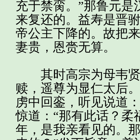
充于禁脔。”那鲁元是
来复还的。益寿是晋
帝公主下降的。故把
妻贵，恩赍无算。
其时高宗为母韦贤妃
赎，遥尊为显仁太后
虏中回銮，听见说道：
惊道：“那有此话？柔
年，是我亲看见的。