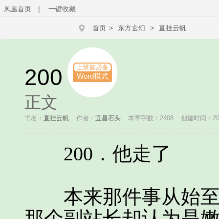
凤凰首页
|
一键收藏
首页
>
东方玄幻
>
直挂云帆
上班族必备
200
Word模式
正文
书名：
直挂云帆
作者：
宜昌石头
本章字数：2408
创建时间：2015
200．他走了
本来那件事从始至终
那个副站长却认为是