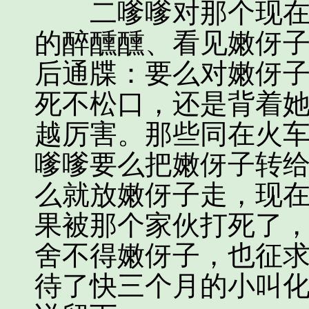
二嗲嗲对那个现在几
的醉醺醺、看见嫩伢
后通牒：要么对嫩伢
死不松口，还是背着
越厉害。那些同在火
嗲嗲要么把嫩伢子转
么就放嫩伢子走，现
果被那个家伙打死了
舍不得嫩伢子，也征
待了快三个月的小叫