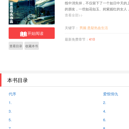
线中消失掉，不仅留下了一个如日中天的
的朋友，一些如花似玉、姹紫嫣红的女人
而由此揭开的爱恨情仇更是令人荡气回肠
查看全部>>
是：“人法地，地法天，天法道，道法自然
命。”有道是：“善有善报，恶有恶报；不
关键字：
男频
悬疑热血生活
开始阅读
时，直挂云帆济沧海。”各位看官如果有
些论断有一个更深刻、更广泛的领会。
最新免费章节：
410
查看目录
收藏本书
本书目录
代序
爱恨情仇
1.
2.
3.
4.
5.
6.
7.
8.