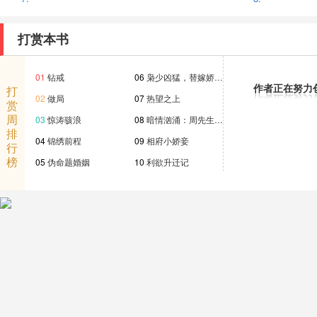
打赏本书
01
钻戒
06
枭少凶猛，替嫁娇…
作者正在努力
打
02
做局
07
热望之上
赏
周
03
惊涛骇浪
08
暗情汹涌：周先生…
排
04
锦绣前程
09
相府小娇妾
行
榜
05
伪命题婚姻
10
利欲升迁记