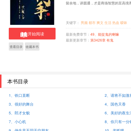
留余地，讲圆通，才是商场智慧的至高境
关键字：
男频
都市
爽文
生活
热血
暧昧
开始阅读
最新免费章节：
49、能捉鬼的喇嘛
最新更新章节：
第3426章 有鬼
查看目录
收藏本书
本书目录
1、铁口直断
2、请将不如激
3、很好的舞台
4、国色天香
5、郎才女貌
6、美好的夜生
7、小心机
8、你只有一分
9、做生意不同于交朋友
10、老狐狸