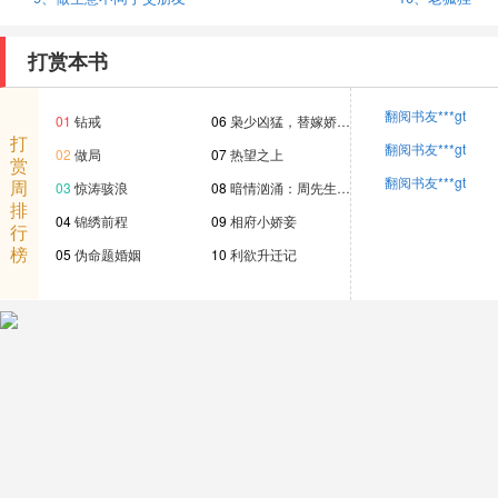
打赏本书
翻阅书友***gt
01
钻戒
06
枭少凶猛，替嫁娇…
打
翻阅书友***gt
02
做局
07
热望之上
赏
翻阅书友***gt
周
03
惊涛骇浪
08
暗情汹涌：周先生…
排
04
锦绣前程
09
相府小娇妾
行
榜
05
伪命题婚姻
10
利欲升迁记