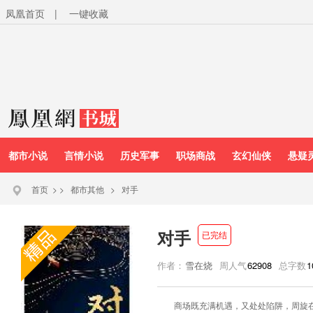
凤凰首页
|
一键收藏
都市小说
言情小说
历史军事
职场商战
玄幻仙侠
悬疑
首页
>
>
都市其他
>
对手
对手
已完结
作者：
雪在烧
周人气
62908
总字数
1
商场既充满机遇，又处处陷阱，周旋