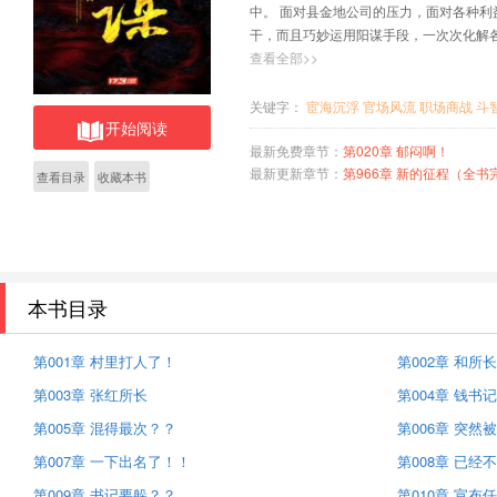
中。 面对县金地公司的压力，面对各种
干，而且巧妙运用阳谋手段，一次次化解
成就，自己的仕途也因此平步青云，一路
查看全部>>
关键字：
宦海沉浮
官场风流
职场商战
斗
开始阅读
最新免费章节：
第020章 郁闷啊！
最新更新章节：
第966章 新的征程（全书
查看目录
收藏本书
本书目录
第001章 村里打人了！
第002章 和所
第003章 张红所长
第004章 钱书
第005章 混得最次？？
第006章 突然
第007章 一下出名了！！
第008章 已经
第009章 书记要躲？？
第010章 宣布