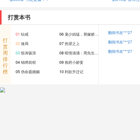
打赏本书
翻阅书友***27
01
钻戒
06
枭少凶猛，替嫁娇…
打
翻阅书友***27
02
做局
07
热望之上
赏
翻阅书友***27
周
03
惊涛骇浪
08
暗情汹涌：周先生…
排
04
锦绣前程
09
相府小娇妾
行
榜
05
伪命题婚姻
10
利欲升迁记