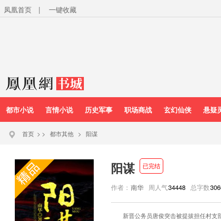
凤凰首页
|
一键收藏
都市小说
言情小说
历史军事
职场商战
玄幻仙侠
悬疑
首页
>
>
都市其他
>
阳谋
阳谋
已完结
作者：
南华
周人气
34448
总字数
306
新晋公务员唐俊突击被提拔担任村支