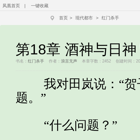
凤凰首页
|
一键收藏
首页
>
现代都市
>
红门杀手
第18章 酒神与日神
书名：
红门杀手
作者：
浪言无声
本章字数：2452
创建时间：2019
我对田岚说：“贺子
题。”
“什么问题？”