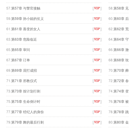
57.
第57章 与警官接触
[
]
58.
第58章 
59.
第59章 孙小姐的仗义
[
]
60.
第60章 
61.
第61章 善变的女人
[
]
62.
第62章 
63.
第63章 危险临近
[
]
64.
第64章 
65.
第65章 审问
[
]
66.
第66章 
67.
第67章 订单
[
]
68.
第68章 
69.
第69章 屈打成招
[
]
70.
第70章 
71.
第71章 邪教仪式
[
]
72.
第72章 
73.
第73章 按计划行刺
[
]
74.
第74章 
75.
第75章 生命倒计时
[
]
76.
第76章 
77.
第77章 经纪人的身份
[
]
78.
第78章 
79.
第79章 舞的最后行刺
[
]
80.
第80章 