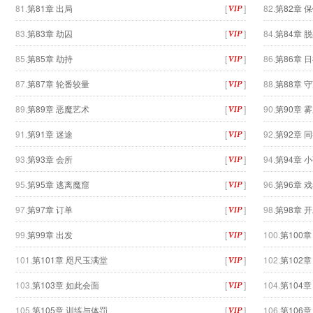
81.
第81章 出局
[
]
82.
第82章 
83.
第83章 劫囚
[
]
84.
第84章 
85.
第85章 劫持
[
]
86.
第86章 
87.
第87章 轮番较量
[
]
88.
第88章 
89.
第89章 恶魔艺术
[
]
90.
第90章 
91.
第91章 迷途
[
]
92.
第92章 
93.
第93章 会所
[
]
94.
第94章 
95.
第95章 逃离魔窟
[
]
96.
第96章 
97.
第97章 订单
[
]
98.
第98章 
99.
第99章 出发
[
]
100.
第100
101.
第101章 咫尺玉满堂
[
]
102.
第102章
103.
第103章 如此会面
[
]
104.
第104章
105.
第105章 训练与体罚
[
]
106.
第106