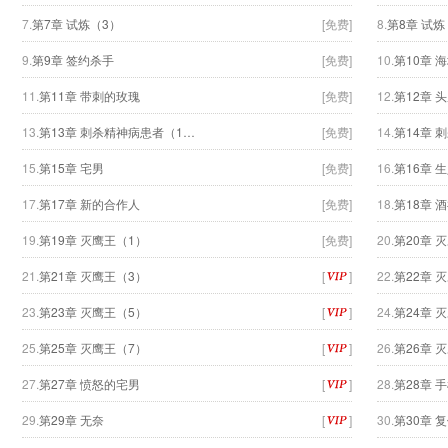
7.
第7章 试炼（3）
[免费]
8.
第8章 试炼
9.
第9章 签约杀手
[免费]
10.
第10章 
11.
第11章 带刺的玫瑰
[免费]
12.
第12章 
13.
第13章 刺杀精神病患者（1…
[免费]
14.
第14章 
15.
第15章 宅男
[免费]
16.
第16章 
17.
第17章 新的合作人
[免费]
18.
第18章 
19.
第19章 灭鹰王（1）
[免费]
20.
第20章 
21.
第21章 灭鹰王（3）
[
]
22.
第22章 
23.
第23章 灭鹰王（5）
[
]
24.
第24章 
25.
第25章 灭鹰王（7）
[
]
26.
第26章 
27.
第27章 愤怒的宅男
[
]
28.
第28章 
29.
第29章 无奈
[
]
30.
第30章 