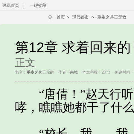
凤凰首页
|
一键收藏
首页
>
现代都市
>
重生之兵王无敌
第12章 求着回来的
正文
书名：
重生之兵王无敌
作者：
南城
本章字数：2073
创建时间：201
“唐倩！”赵天行听
哮，瞧瞧她都干了什
“校长，我……我…