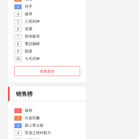
对手
3
破局
4
八荒剑神
5
逆袭
6
惊涛骇浪
7
重启巅峰
8
阳谋
9
斗天武神
10
查看更多
销售榜
做局
1
仕途狂飙
2
踏上青云路
3
官道之绝对权力
4