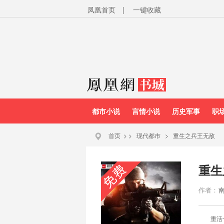
凤凰首页
|
一键收藏
都市小说
言情小说
历史军事
职
首页
>
>
现代都市
>
重生之兵王无敌
重生
作者：
重活