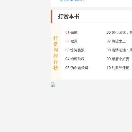
打赏本书
01
钻戒
06
枭少凶猛，
打
02
做局
07
热望之上
赏
周
03
惊涛骇浪
08
暗情汹涌：
排
04
锦绣前程
09
相府小娇妾
行
榜
05
伪命题婚姻
10
利欲升迁记