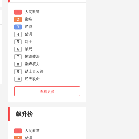
人间政道
1
巅峰
2
逆袭
3
猎谍
4
对手
5
破局
6
惊涛骇浪
7
巅峰权力
8
踏上青云路
9
逆天改命
10
查看更多
飙升榜
人间政道
1
猎谍
2