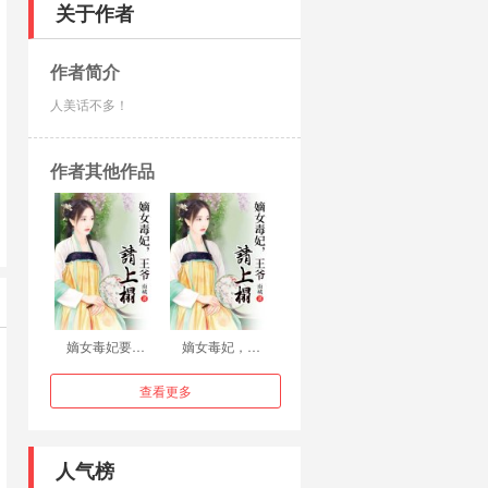
关于作者
作者简介
人美话不多！
作者其他作品
嫡女毒妃要…
嫡女毒妃，…
查看更多
人气榜