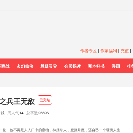
作者专区
|
作家福利
|
充值
|
场商战
玄幻仙侠
悬疑灵异
会员畅读
完本好书
漫画
排
之兵王无敌
已完结
南城
周人气
14
总字数
26696
一世，他不再是人人口中的废物，神挡杀人，魔挡杀魔，还自己一个璀璨人生，