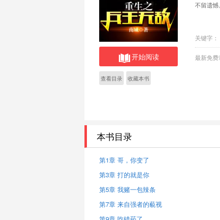
不留遗憾
关键字：
开始阅读
最新免费
查看目录
收藏本书
本书目录
第1章 哥，你变了
第3章 打的就是你
第5章 我赌一包辣条
第7章 来自强者的藐视
第9章 吃错药了