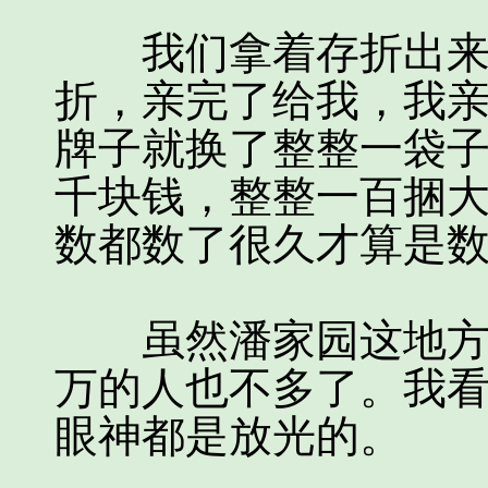
我们拿着存折出来之
折，亲完了给我，我
牌子就换了整整一袋
千块钱，整整一百捆
数都数了很久才算是
虽然潘家园这地方做
万的人也不多了。我
眼神都是放光的。