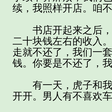
续，我照样开店。咱
书店开起来之后，生
二十块钱左右的收入
走就不还了，我们一
钱。你要是不还了，
有一天，虎子和我商
开开。男人有不喜欢