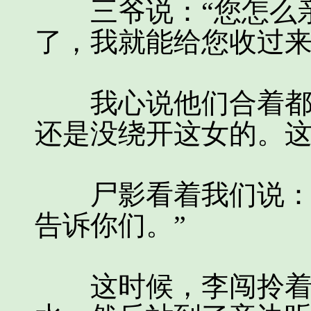
三爷说：“您怎么亲
了，我就能给您收过来
我心说他们合着都是
还是没绕开这女的。
尸影看着我们说：“
告诉你们。”
这时候，李闯拎着的