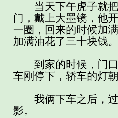
当天下午虎子就把挎
门，戴上大墨镜，他
一圈，回来的时候加满
加满油花了三十块钱
到家的时候，门口停
车刚停下，轿车的灯
我俩下车之后，过去
影。