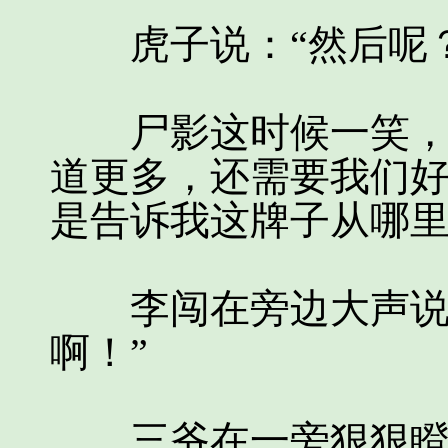
虎子说：“然后呢？
尸影这时候一笑，说
道更多，还需要我们
是告诉我这牌子从哪里
李闯在旁边大声说：
啊！”
三爷在一旁狠狠瞪了