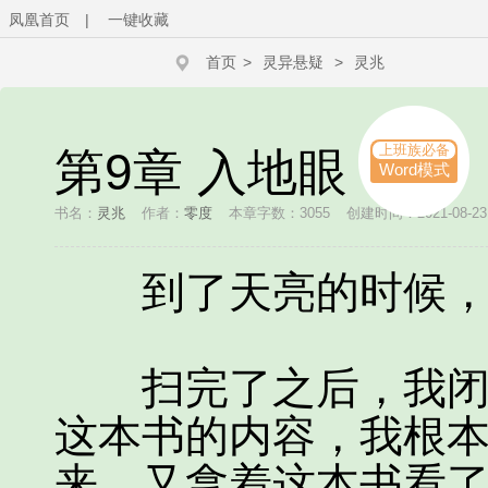
凤凰首页
|
一键收藏
首页
>
灵异悬疑
>
灵兆
上班族必备
第9章 入地眼
Word模式
书名：
灵兆
作者：
零度
本章字数：3055
创建时间：2021-08-23 
到了天亮的时候，我
扫完了之后，我闭上
这本书的内容，我根
来，又拿着这本书看