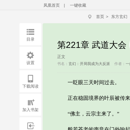
凤凰首页
|
一键收藏
首页
>
东方玄幻
目录
第221章 武道大会
正文
设置
书名：
玄幻：开局我成为大反派
作者：
一
一眨眼三天时间过去。
下载阅读
正在稳固境界的叶辰被传来
加入书架
“佛主，云宗主来了。”
般若苍老的声音在门外响起