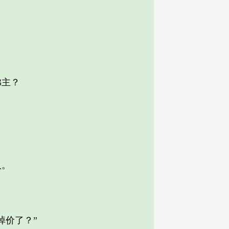
佛主？
人。
价了？”