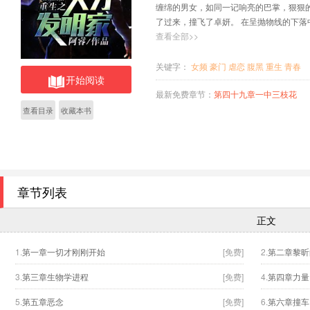
缠绵的男女，如同一记响亮的巴掌，狠狠的
了过来，撞飞了卓妍。 在呈抛物线的下
自己的何俊肩头，冲着自己得意而诡谲的
查看全部>>
一粒微小如尘的晶体，正穿过炙热的大气
切在这一瞬间改变……
关键字：
女频
豪门
虐恋
腹黑
重生
青春
开始阅读
最新免费章节：
第四十九章一中三枝花
查看目录
收藏本书
章节列表
正文
1.
第一章一切才刚刚开始
[免费]
2.
第二章黎昕
3.
第三章生物学进程
[免费]
4.
第四章力量
5.
第五章恶念
[免费]
6.
第六章撞车