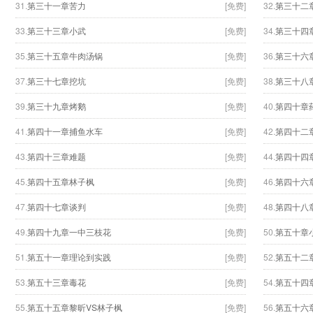
31.
第三十一章苦力
[免费]
32.
第三十二
33.
第三十三章小武
[免费]
34.
第三十四
35.
第三十五章牛肉汤锅
[免费]
36.
第三十六
37.
第三十七章挖坑
[免费]
38.
第三十八
39.
第三十九章烤鹅
[免费]
40.
第四十章
41.
第四十一章捕鱼水车
[免费]
42.
第四十二
43.
第四十三章难题
[免费]
44.
第四十四
45.
第四十五章林子枫
[免费]
46.
第四十六
47.
第四十七章谈判
[免费]
48.
第四十八
49.
第四十九章一中三枝花
[免费]
50.
第五十章
51.
第五十一章理论到实践
[免费]
52.
第五十二
53.
第五十三章毒花
[免费]
54.
第五十四
55.
第五十五章黎昕VS林子枫
[免费]
56.
第五十六