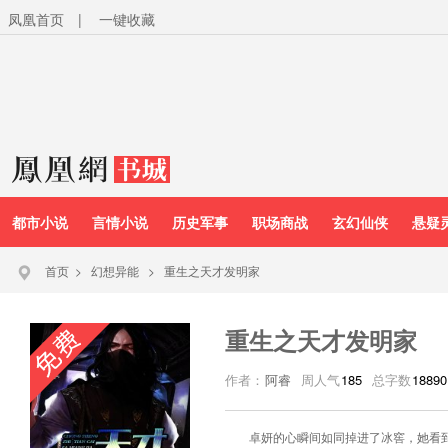
凤凰首页
|
一键收藏
都市小说
言情小说
历史军事
职场商战
玄幻仙侠
悬疑
首页
>
幻想异能
>
重生之天才发明家
重生之天才发明家
作者：
阿睿
周人气
185
总字数
18890
卓妍的心瞬间如同掉进了冰窖，她看