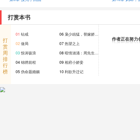
打赏本书
01
钻戒
06
枭少凶猛，替嫁娇…
作者正在努力
打
02
做局
07
热望之上
赏
周
03
惊涛骇浪
08
暗情汹涌：周先生…
排
04
锦绣前程
09
相府小娇妾
行
榜
05
伪命题婚姻
10
利欲升迁记