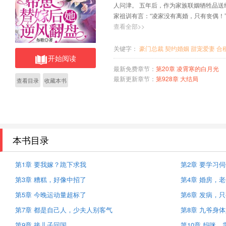
人问津。 五年后，作为家族联姻牺牲品送
家祖训有言：“凌家没有离婚，只有丧偶！
将她堵到墙角，陶织星惊慌失措。 “你不
查看全部>>
手，“夫人妙手回春，已经治好了。” 还
俩到底谁是你的宝！”
关键字：
豪门总裁
契约婚姻
甜宠爱妻
合
开始阅读
最新免费章节：
第20章 凌霄寒的白月光
最新更新章节：
第928章 大结局
查看目录
收藏本书
本书目录
第1章 要我嫁？跪下求我
第2章 要学习
第3章 糟糕，好像中招了
第4章 婚房，
第5章 今晚运动量超标了
第6章 发病，
第7章 都是自己人，少夫人别客气
第8章 九爷身
第9章 接儿子回国
第10章 妈咪，需