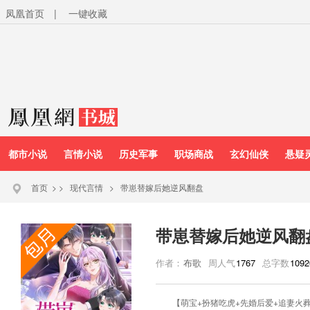
凤凰首页
|
一键收藏
都市小说
言情小说
历史军事
职场商战
玄幻仙侠
悬疑
首页
>
>
现代言情
>
带崽替嫁后她逆风翻盘
带崽替嫁后她逆风翻
作者：
布歌
周人气
1767
总字数
1092
【萌宝+扮猪吃虎+先婚后爱+追妻火