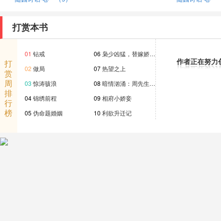
打赏本书
01
钻戒
06
枭少凶猛，替嫁娇…
作者正在努力
打
02
做局
07
热望之上
赏
周
03
惊涛骇浪
08
暗情汹涌：周先生…
排
04
锦绣前程
09
相府小娇妾
行
榜
05
伪命题婚姻
10
利欲升迁记