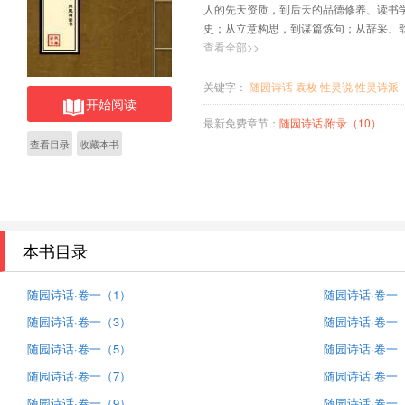
人的先天资质，到后天的品德修养、读书
史；从立意构思，到谋篇炼句；从辞采、
表现手法和艺术风格，以及诗的修改、诗
查看全部>>
相关的方方面面，可谓无所不包了。
关键字：
随园诗话
袁枚
性灵说
性灵诗派
开始阅读
最新免费章节：
随园诗话·附录（10）
查看目录
收藏本书
本书目录
随园诗话·卷一（1）
随园诗话·卷一
随园诗话·卷一（3）
随园诗话·卷一
随园诗话·卷一（5）
随园诗话·卷一
随园诗话·卷一（7）
随园诗话·卷一
随园诗话·卷一（9）
随园诗话·卷一（