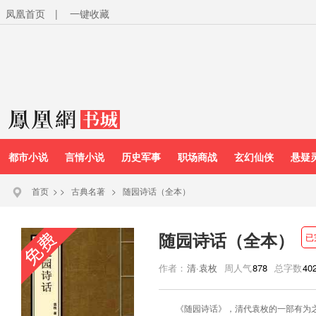
凤凰首页
|
一键收藏
都市小说
言情小说
历史军事
职场商战
玄幻仙侠
悬疑
首页
>
>
古典名著
>
随园诗话（全本）
随园诗话（全本）
已
作者：
清·袁枚
周人气
878
总字数
40
《随园诗话》，清代袁枚的一部有为