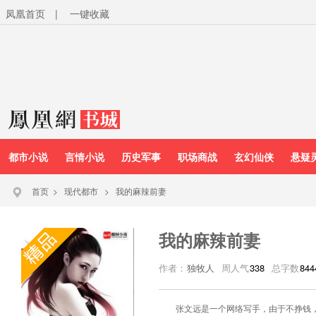
凤凰首页
|
一键收藏
都市小说
言情小说
历史军事
职场商战
玄幻仙侠
悬疑
首页
>
现代都市
>
我的麻辣前妻
我的麻辣前妻
作者：
独牧人
周人气
338
总字数
844
张文远是一个网络写手，由于不挣钱