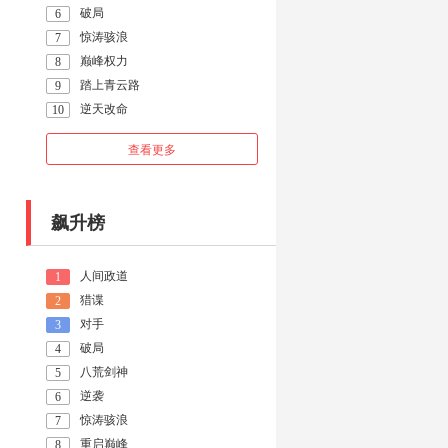
破局
6
惊涛骇浪
7
巅峰权力
8
踏上青云路
9
逆天改命
10
查看更多
飙升榜
人间政道
1
猎谍
2
对手
3
破局
4
八荒剑神
5
逆袭
6
惊涛骇浪
7
重启巅峰
8