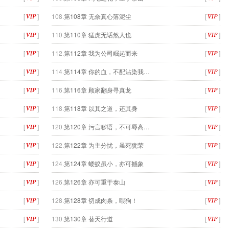
[
]
108.
第108章 无奈真心落泥尘
[
]
[
]
110.
第110章 猛虎无话煞人也
[
]
[
]
112.
第112章 我为公司崛起而来
[
]
[
]
114.
第114章 你的血，不配沾染我…
[
]
[
]
116.
第116章 顾家翻身寻真龙
[
]
[
]
118.
第118章 以其之道，还其身
[
]
[
]
120.
第120章 污言秽语，不可辱高…
[
]
[
]
122.
第122章 为主分忧，虽死犹荣
[
]
[
]
124.
第124章 蝼蚁虽小，亦可撼象
[
]
[
]
126.
第126章 亦可重于泰山
[
]
[
]
128.
第128章 切成肉条，喂狗！
[
]
[
]
130.
第130章 替天行道
[
]