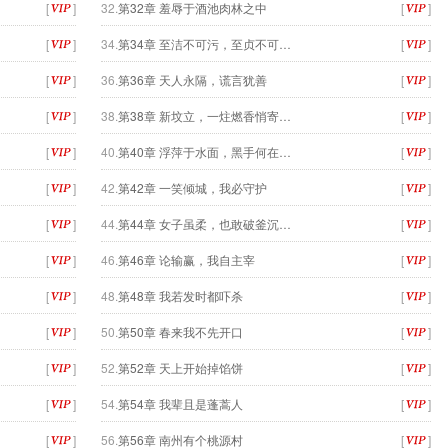
[
]
32.
第32章 羞辱于酒池肉林之中
[
]
[
]
34.
第34章 至洁不可污，至贞不可…
[
]
[
]
36.
第36章 天人永隔，谎言犹善
[
]
[
]
38.
第38章 新坟立，一炷燃香悄寄…
[
]
[
]
40.
第40章 浮萍于水面，黑手何在…
[
]
[
]
42.
第42章 一笑倾城，我必守护
[
]
[
]
44.
第44章 女子虽柔，也敢破釜沉…
[
]
[
]
46.
第46章 论输赢，我自主宰
[
]
[
]
48.
第48章 我若发时都吓杀
[
]
[
]
50.
第50章 春来我不先开口
[
]
[
]
52.
第52章 天上开始掉馅饼
[
]
[
]
54.
第54章 我辈且是蓬蒿人
[
]
[
]
56.
第56章 南州有个桃源村
[
]