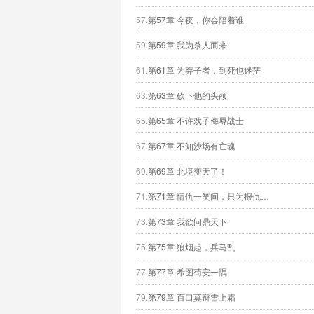
57.
第57章 今夜，你会陪着谁
59.
第59章 我为杀人而来
61.
第61章 为弃子者，到死也迷茫
63.
第63章 砍下他的头颅
65.
第65章 不许戏子侮辱战士
67.
第67章 不知沙场有亡魂
69.
第69章 北境变天了！
71.
第71章 情仇一笑间，只为报仇…
73.
第73章 我欲问鼎天下
75.
第75章 狼烟起，兵马乱
77.
第77章 希图苟安一隅
79.
第79章 百口莫辩雪上霜