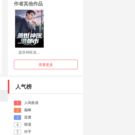
作者其他作品
盖世神医混…
查看更多
人气榜
人间政道
1
巅峰
2
逆袭
3
猎谍
4
对手
5