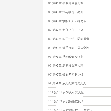
81.
第81章 狐假虎威饶此辈
83.
第83章 报与桃花一处开
85.
第85章 蝼蚁安知天神之威
87.
第87章 新官上任三把火
89.
第89章 阎王一笑，阴间报道
91.
第91章 弹手指间，灭掉全族
93.
第93章 世间蝼蚁皆狂妄
95.
第95章 窈窕淑女惹人愁
97.
第97章 骨血乃困龙之锁
99.
第99章 从此向家再无此人
101.
第101章 妒火可焚人性
103.
第103章 我便是依仗！
105.
第105章 谁谓河广，一苇杭之