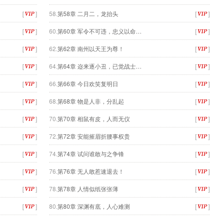
[
]
58.
第58章 二月二，龙抬头
[
]
[
]
60.
第60章 军令不可违，忠义以命…
[
]
[
]
62.
第62章 南州以天王为尊！
[
]
[
]
64.
第64章 迩来逐小丑，已觉战士…
[
]
[
]
66.
第66章 今日欢笑复明日
[
]
[
]
68.
第68章 物是人非，分乱起
[
]
[
]
70.
第70章 相鼠有皮，人而无仪
[
]
[
]
72.
第72章 安能摧眉折腰事权贵
[
]
[
]
74.
第74章 试问谁敢与之争锋
[
]
[
]
76.
第76章 无人敢惹速退去！
[
]
[
]
78.
第78章 人情似纸张张薄
[
]
[
]
80.
第80章 深渊有底，人心难测
[
]