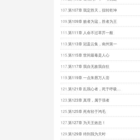
107.
第107章 我定胜天，扭转乾坤
109.
第109章 败者为寇，胜者为王
111.
第111章 人命不过草芥一般
113.
第113章 冠盖云集，南州第一
115.
第115章 世间最毒是人心
117.
第117章 我自无敌我自狂
119.
第119章 一点朱唇万人尝
121.
第121章 乱我心者，死于呼吸…
123.
第123章 真理，属于强者
125.
第125章 死有轻于鸿毛
127.
第127章 为天王效忠！
129.
第129章 待到我为天时