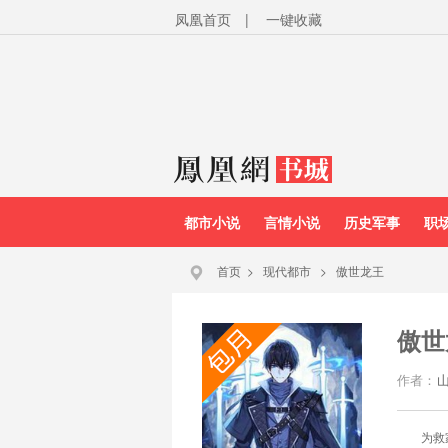
凤凰首页
|
一键收藏
都市小说
言情小说
历史军事
职
首页
>
现代都市
>
傲世龙王
傲世
作者：
为救