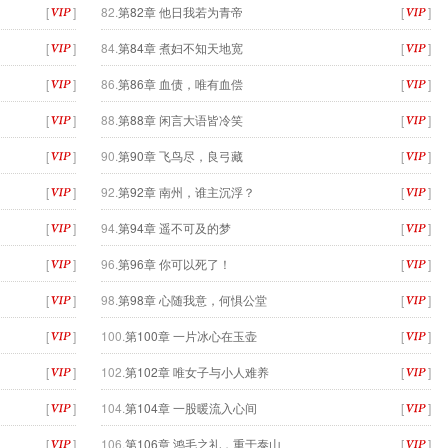
[
]
82.
第82章 他日我若为青帝
[
]
[
]
84.
第84章 煮妇不知天地宽
[
]
[
]
86.
第86章 血债，唯有血偿
[
]
[
]
88.
第88章 闲言大语皆冷笑
[
]
[
]
90.
第90章 飞鸟尽，良弓藏
[
]
[
]
92.
第92章 南州，谁主沉浮？
[
]
[
]
94.
第94章 遥不可及的梦
[
]
[
]
96.
第96章 你可以死了！
[
]
[
]
98.
第98章 心随我意，何惧公堂
[
]
[
]
100.
第100章 一片冰心在玉壶
[
]
[
]
102.
第102章 唯女子与小人难养
[
]
[
]
104.
第104章 一股暖流入心间
[
]
[
]
106.
第106章 鸿毛之礼，重于泰山
[
]