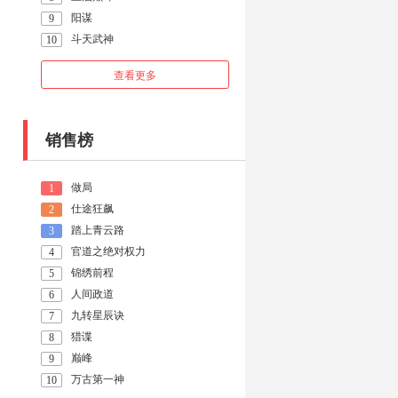
阳谋
9
斗天武神
10
查看更多
销售榜
做局
1
仕途狂飙
2
踏上青云路
3
官道之绝对权力
4
锦绣前程
5
人间政道
6
九转星辰诀
7
猎谍
8
巅峰
9
万古第一神
10