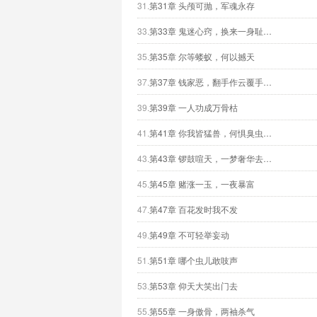
31.
第31章 头颅可抛，军魂永存
33.
第33章 鬼迷心窍，换来一身耻…
35.
第35章 尔等蝼蚁，何以撼天
37.
第37章 钱家恶，翻手作云覆手…
39.
第39章 一人功成万骨枯
41.
第41章 你我皆猛兽，何惧臭虫…
43.
第43章 锣鼓喧天，一梦奢华去…
45.
第45章 赌涨一玉，一夜暴富
47.
第47章 百花发时我不发
49.
第49章 不可轻举妄动
51.
第51章 哪个虫儿敢吱声
53.
第53章 仰天大笑出门去
55.
第55章 一身傲骨，两袖杀气