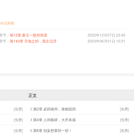
杀伐果断
章节：
第12章 家主一怒持风雷
2022年12月07日 23:40
章节：
第143章 天地之间，我主沉浮
2023年06月01日 10:31
正文
[免费]
2.
第2章 必回南州，谁敢阻挡
[免费]
[免费]
4.
第4章 人间炼狱，大开杀戒
[免费]
[免费]
6.
第6章 别妄想掌控一切！
[免费]