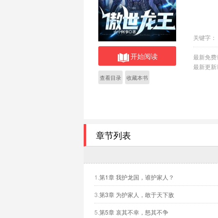
关键字：
开始阅读
最新免费
最新更新
查看目录
收藏本书
章节列表
1.
第1章 我护龙国，谁护家人？
3.
第3章 为护家人，敢于天下敌
5.
第5章 哀其不幸，怒其不争