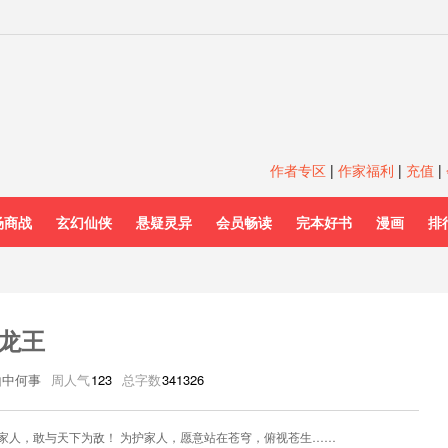
作者专区
|
作家福利
|
充值
|
场商战
玄幻仙侠
悬疑灵异
会员畅读
完本好书
漫画
排
龙王
山中何事
周人气
123
总字数
341326
家人，敢与天下为敌！ 为护家人，愿意站在苍穹，俯视苍生……