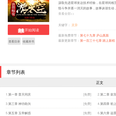
汲取先进星球发达技术经验，在星球间相
怪斗争并逐一消灭的故事，故事诙谐生动
限，请读者指导更正，谢谢！
查看全部>>
关键字：
灵异
开始阅读
最新免费章节：
第七十九章 庐山真面
最新更新章节：
第一百三十七章 踏上新程
查看目录
收藏本书
章节列表
正文
1.
第一章 普天同庆
[免费]
2.
第二章 皇
3.
第三章 神功助兴
[免费]
4.
第四章 初
5.
第五章 玉帝解惑
[免费]
6.
第六章 远