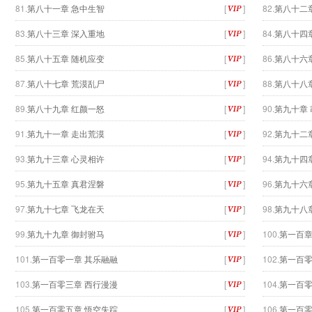
81.
第八十一章 急中生智
[
]
82.
第八十二
83.
第八十三章 深入重地
[
]
84.
第八十四
85.
第八十五章 随机应变
[
]
86.
第八十六
87.
第八十七章 荒漠乱尸
[
]
88.
第八十八
89.
第八十九章 红颜一怒
[
]
90.
第九十章
91.
第九十一章 走出荒漠
[
]
92.
第九十二
93.
第九十三章 心灵相许
[
]
94.
第九十四
95.
第九十五章 真君涅磐
[
]
96.
第九十六
97.
第九十七章 飞龙在天
[
]
98.
第九十八
99.
第九十九章 御封驸马
[
]
100.
第一百章
101.
第一百零一章 其乐融融
[
]
102.
第一百零
103.
第一百零三章 西行漫漫
[
]
104.
第一百零
105.
第一百零五章 悟空失踪
[
]
106.
第一百零