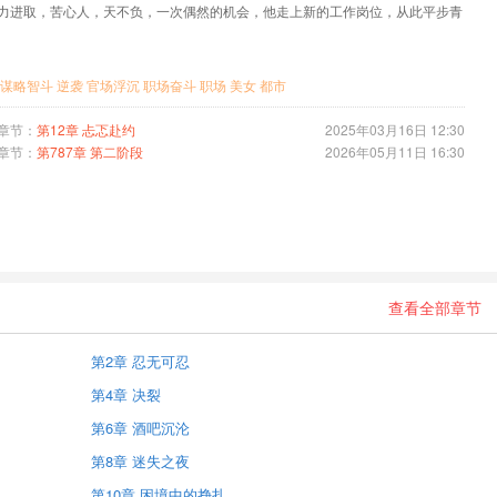
力进取，苦心人，天不负，一次偶然的机会，他走上新的工作岗位，从此平步青
谋略智斗
逆袭
官场浮沉
职场奋斗
职场
美女
都市
章节：
第12章 忐忑赴约
2025年03月16日 12:30
章节：
第787章 第二阶段
2026年05月11日 16:30
查看全部章节
第2章 忍无可忍
第4章 决裂
第6章 酒吧沉沦
第8章 迷失之夜
第10章 困境中的挣扎