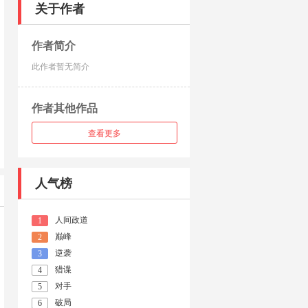
关于作者
作者简介
此作者暂无简介
作者其他作品
查看更多
人气榜
人间政道
1
巅峰
2
逆袭
3
猎谍
4
对手
5
破局
6