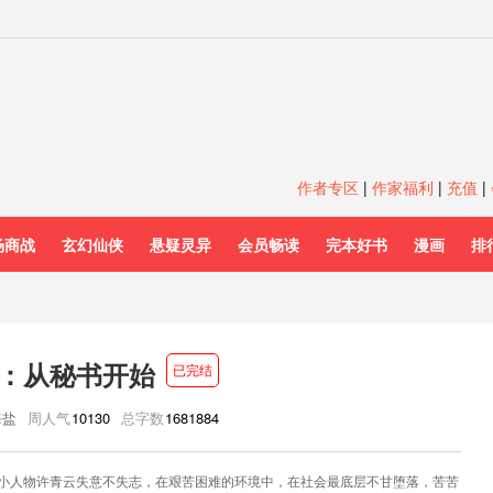
作者专区
|
作家福利
|
充值
|
场商战
玄幻仙侠
悬疑灵异
会员畅读
完本好书
漫画
排
：从秘书开始
已完结
海盐
周人气
10130
总字数
1681884
小人物许青云失意不失志，在艰苦困难的环境中，在社会最底层不甘堕落，苦苦