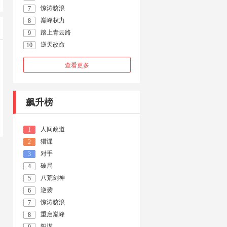
惊涛骇浪
7
巅峰权力
8
踏上青云路
9
逆天改命
10
查看更多
飙升榜
人间政道
1
猎谍
2
对手
3
破局
4
八荒剑神
5
逆袭
6
惊涛骇浪
7
重启巅峰
8
阳谋