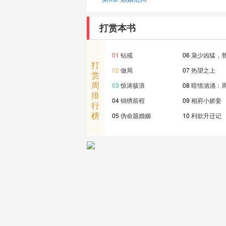
打赏本书
01
钻戒
06
枭少凶猛，
打
02
做局
07
热望之上
赏
周
03
惊涛骇浪
08
暗情汹涌：
排
04
锦绣前程
09
相府小娇妾
行
榜
05
伪命题婚姻
10
利欲升迁记