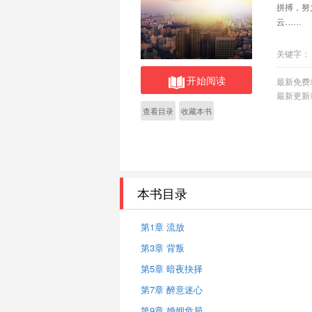
拼搏，努
云……
关键字：
开始阅读
最新免费
最新更新
查看目录
收藏本书
本书目录
第1章 流放
第3章 背叛
第5章 暗夜抉择
第7章 醉意迷心
第9章 婚姻危局