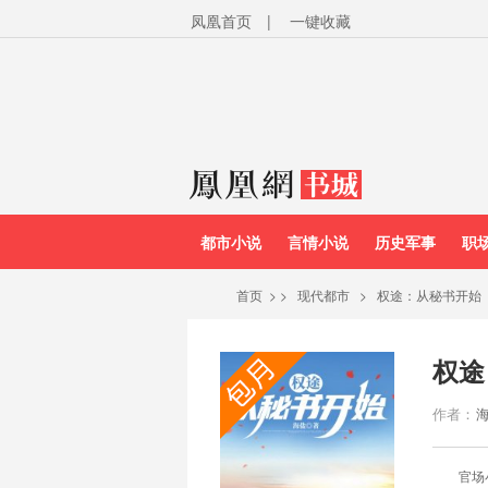
凤凰首页
|
一键收藏
都市小说
言情小说
历史军事
职
首页
>
>
现代都市
>
权途：从秘书开始
权途
作者：
官场