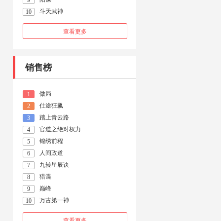
9
斗天武神
10
查看更多
销售榜
做局
1
仕途狂飙
2
踏上青云路
3
官道之绝对权力
4
锦绣前程
5
人间政道
6
九转星辰诀
7
猎谍
8
巅峰
9
万古第一神
10
查看更多