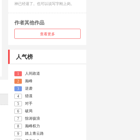
神已经退了。也可以说写字刚上岗。
作者其他作品
查看更多
人气榜
人间政道
1
巅峰
2
逆袭
3
猎谍
4
对手
5
破局
6
惊涛骇浪
7
巅峰权力
8
踏上青云路
9