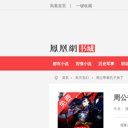
凤凰首页
|
一键收藏
都市小说
言情小说
历史军事
职
首页
>
东方玄幻
>
周公带着孔子来了
周公
作者：
儒家