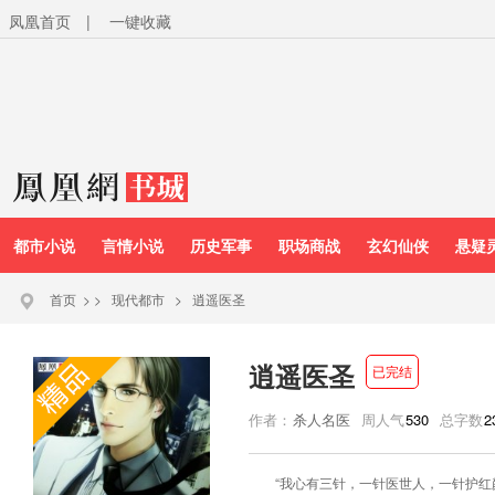
凤凰首页
|
一键收藏
都市小说
言情小说
历史军事
职场商战
玄幻仙侠
悬疑
首页
>
>
现代都市
>
逍遥医圣
逍遥医圣
已完结
作者：
杀人名医
周人气
530
总字数
2
“我心有三针，一针医世人，一针护