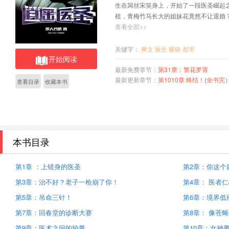
生在屌丝宋笑身上，开始了一段医圣崛
租，青梅竹马长大的姐妹花竟然不让退
个萌萌哒的问题。 宋笑只想一心杀回
查看全部>>
孤求败，红颜三千......
关键字：
爽文
医生
暧昧
都市
开始阅读
最新免费章节：
第31章：警花罗霄
最新更新章节：
第1010章 终结！(全书完
查看目录
收藏本书
本书目录
第1章 ：上错身的医圣
第2章：你这个
第3章：治不好？老子一枪崩了你！
第4章： 医者
第5章：吊命三针！
第6章：境界低
第7章：回春堂的诊断大赛
第8章： 像苍
第9章：医术之间的较量
第10章：女神