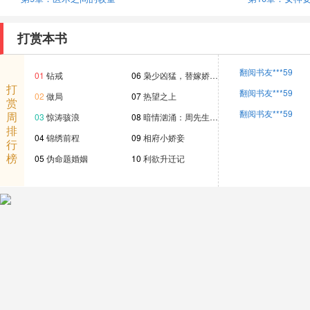
打赏本书
翻阅书友***59
01
钻戒
06
枭少凶猛，替嫁娇…
打
翻阅书友***59
02
做局
07
热望之上
赏
翻阅书友***59
周
03
惊涛骇浪
08
暗情汹涌：周先生…
排
04
锦绣前程
09
相府小娇妾
行
榜
05
伪命题婚姻
10
利欲升迁记