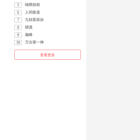
锦绣前程
5
人间政道
6
九转星辰诀
7
猎谍
8
巅峰
9
万古第一神
10
查看更多