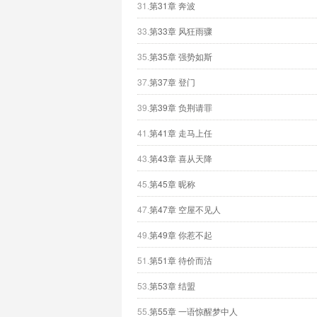
31.
第31章 奔波
33.
第33章 风狂雨骤
35.
第35章 强势如斯
37.
第37章 登门
39.
第39章 负荆请罪
41.
第41章 走马上任
43.
第43章 喜从天降
45.
第45章 昵称
47.
第47章 空屋不见人
49.
第49章 你惹不起
51.
第51章 待价而沽
53.
第53章 结盟
55.
第55章 一语惊醒梦中人