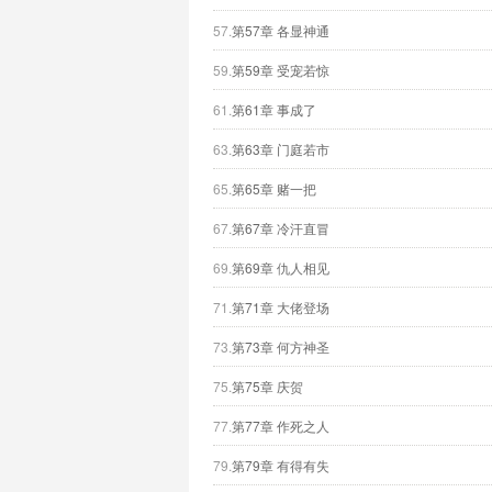
57.
第57章 各显神通
59.
第59章 受宠若惊
61.
第61章 事成了
63.
第63章 门庭若市
65.
第65章 赌一把
67.
第67章 冷汗直冒
69.
第69章 仇人相见
71.
第71章 大佬登场
73.
第73章 何方神圣
75.
第75章 庆贺
77.
第77章 作死之人
79.
第79章 有得有失