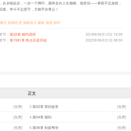
，从乡镇起步，一步一个脚印，最终走向人生巅峰。他坚信——掌权不忘放权，
后路，争斗不忘坚守，方能平步青云！
爽文
扮猪吃虎
谋略智斗
暧昧
激情
都市
章节：
第32章 相约泯州
2018年06月12日 19:39
章节：
第1581章 终点亦是开始
2022年08月31日 08:30
正文
[免费]
2.
第02章 荣归故里
[免费]
[免费]
4.
第04章 报到
[免费]
[免费]
6.
第06章 剑拔弩张
[免费]