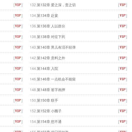
[
]
132.
第132章 爱之深，责之切
[
]
[
]
134.
第134章 赴宴
[
]
[
]
136.
第136章 人以群分
[
]
[
]
138.
第138章 对症下药
[
]
[
]
140.
第140章 男儿有泪不轻弹
[
]
[
]
142.
第142章 意料之外
[
]
[
]
144.
第144章 入院
[
]
[
]
146.
第146章 一点机会不能留
[
]
[
]
148.
第148章 签字画押
[
]
[
]
150.
第150章 联手
[
]
[
]
152.
第152章 小圈子
[
]
[
]
154.
第154章 想不通
[
]
[
]
156.
第156章 侯门深似海
[
]