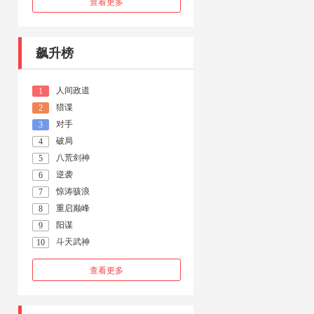
查看更多
飙升榜
人间政道
1
猎谍
2
对手
3
破局
4
八荒剑神
5
逆袭
6
惊涛骇浪
7
重启巅峰
8
阳谋
9
斗天武神
10
查看更多