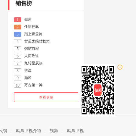
销售榜
做局
1
仕途狂飙
2
踏上青云路
3
官道之绝对权力
4
锦绣前程
5
人间政道
6
九转星辰诀
7
猎谍
8
巅峰
9
万古第一神
10
查看更多
反馈
|
凤凰卫视介绍
|
视频
|
凤凰卫视