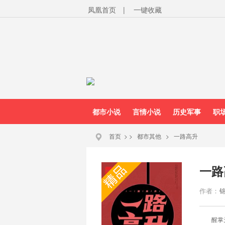
凤凰首页
|
一键收藏
都市小说
言情小说
历史军事
职
首页
>
>
都市其他
>
一路高升
一路
作者：
醒掌