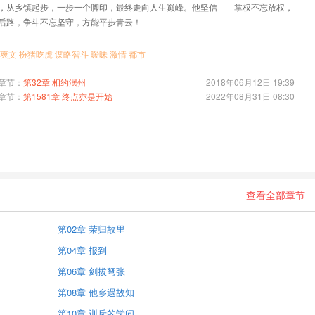
，从乡镇起步，一步一个脚印，最终走向人生巅峰。他坚信——掌权不忘放权，
后路，争斗不忘坚守，方能平步青云！
爽文
扮猪吃虎
谋略智斗
暧昧
激情
都市
章节：
第32章 相约泯州
2018年06月12日 19:39
章节：
第1581章 终点亦是开始
2022年08月31日 08:30
查看全部章节
第02章 荣归故里
第04章 报到
第06章 剑拔弩张
第08章 他乡遇故知
第10章 训斥的学问