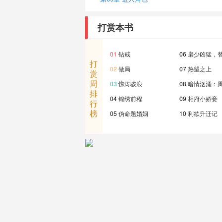
打赏本书
01
钻戒
06
枭少凶猛，
打
02
做局
07
热望之上
赏
周
03
惊涛骇浪
08
暗情汹涌：
排
04
锦绣前程
09
相府小娇妾
行
榜
05
伪命题婚姻
10
利欲升迁记