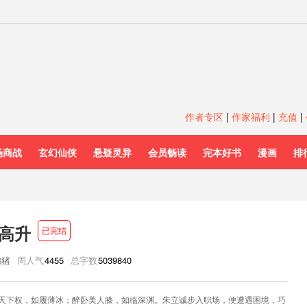
作者专区
|
作家福利
|
充值
|
场商战
玄幻仙侠
悬疑灵异
会员畅读
完本好书
漫画
排
高升
已完结
锦猪
周人气
4455
总字数
5039840
天下权，如履薄冰；醉卧美人膝，如临深渊。朱立诚步入职场，便遭遇困境，巧