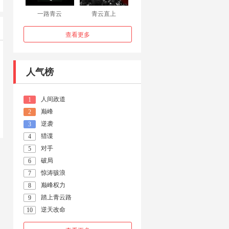
一路青云
青云直上
查看更多
人气榜
人间政道
1
巅峰
2
逆袭
3
猎谍
4
对手
5
破局
6
惊涛骇浪
7
巅峰权力
8
踏上青云路
9
逆天改命
10