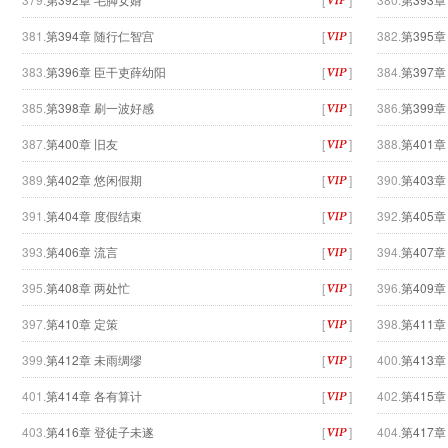
381.
第394章 随行仁智宫
[
]
382.
第395
383.
第396章 臣干吏薛幼阳
[
]
384.
第397
385.
第398章 刷一波好感
[
]
386.
第399
387.
第400章 旧友
[
]
388.
第401
389.
第402章 悠闲假期
[
]
390.
第403章
391.
第404章 度假结束
[
]
392.
第405
393.
第406章 流言
[
]
394.
第407章
395.
第408章 两处忙
[
]
396.
第409
397.
第410章 定策
[
]
398.
第411
399.
第412章 未雨绸缪
[
]
400.
第413
401.
第414章 各有算计
[
]
402.
第415
403.
第416章 登徒子未遂
[
]
404.
第417章