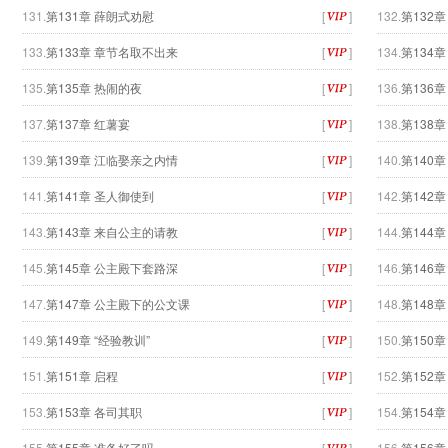
131.
第131章 薛朗式劝慰
[
]
132.
第132章
133.
第133章 章节名取不出来
[
]
134.
第134
135.
第135章 热闹的夜
[
]
136.
第136
137.
第137章 红薯宴
[
]
138.
第138章
139.
第139章 江临娶亲之内情
[
]
140.
第140
141.
第141章 圣人御使到
[
]
142.
第142
143.
第143章 来自公主的请教
[
]
144.
第144
145.
第145章 公主殿下套路深
[
]
146.
第146
147.
第147章 公主殿下的公文课
[
]
148.
第148章
149.
第149章 “经验教训”
[
]
150.
第150章
151.
第151章 启程
[
]
152.
第152章
153.
第153章 各司其职
[
]
154.
第154
155.
第155章 准备好了吗
[
]
156.
第156