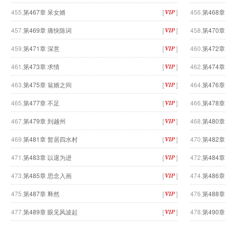
455.
第467章 呆女婿
[
]
456.
第468
457.
第469章 痛快陈词
[
]
458.
第470
459.
第471章 深意
[
]
460.
第472
461.
第473章 求情
[
]
462.
第474
463.
第475章 翁婿之间
[
]
464.
第476章
465.
第477章 不足
[
]
466.
第478
467.
第479章 到越州
[
]
468.
第480章
469.
第481章 暂居四水村
[
]
470.
第482
471.
第483章 以退为进
[
]
472.
第484章
473.
第485章 思念入画
[
]
474.
第486章
475.
第487章 释然
[
]
476.
第488
477.
第489章 眼见风波起
[
]
478.
第490