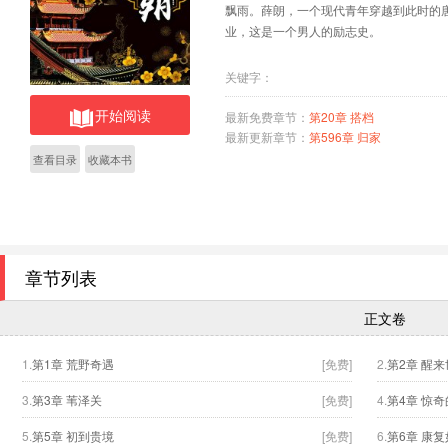
飘雨。薛朗，一个现代青年穿越到此时的
业，这是一个男人的励志史。
关键字：
开始阅读
最新免费章节：
第20章 搭档
最新更新章节：
第596章 归家
查看目录
收藏本书
章节列表
正文卷
1.
第1章 荒野奇遇
[免费]
2.
第2章 醒
3.
第3章 苇泽关
[免费]
4.
第4章 惊
5.
第5章 初到贵境
[免费]
6.
第6章 康