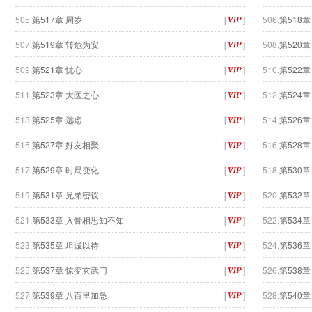
505.
第517章 周岁
[
]
506.
第518
507.
第519章 转危为安
[
]
508.
第520章
509.
第521章 忧心
[
]
510.
第522章
511.
第523章 大医之心
[
]
512.
第524
513.
第525章 远虑
[
]
514.
第526章
515.
第527章 好友相聚
[
]
516.
第528章
517.
第529章 时局变化
[
]
518.
第530
519.
第531章 兄弟密议
[
]
520.
第532
521.
第533章 入骨相思知不知
[
]
522.
第534
523.
第535章 坦诚以待
[
]
524.
第536
525.
第537章 惊变玄武门
[
]
526.
第538
527.
第539章 八百里加急
[
]
528.
第540