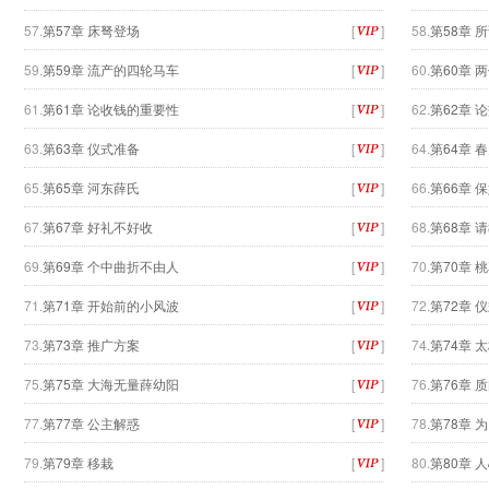
57.
第57章 床弩登场
[
]
58.
第58章 
59.
第59章 流产的四轮马车
[
]
60.
第60章 
61.
第61章 论收钱的重要性
[
]
62.
第62章 
63.
第63章 仪式准备
[
]
64.
第64章 
65.
第65章 河东薛氏
[
]
66.
第66章 
67.
第67章 好礼不好收
[
]
68.
第68章 
69.
第69章 个中曲折不由人
[
]
70.
第70章 
71.
第71章 开始前的小风波
[
]
72.
第72章 
73.
第73章 推广方案
[
]
74.
第74章 
75.
第75章 大海无量薛幼阳
[
]
76.
第76章 
77.
第77章 公主解惑
[
]
78.
第78章 
79.
第79章 移栽
[
]
80.
第80章 