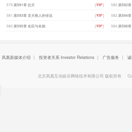
579.
第591章 抗灾
[
]
580.
第592
581.
第593章 灵犬救人的传说
[
]
582.
第594
583.
第595章 名臣与名相
[
]
584.
第596章
凤凰新媒体介绍
|
投资者关系 Investor Relations
|
广告服务
|
诚
北京凤凰互动娱乐网络技术有限公司 版权所有
Copy