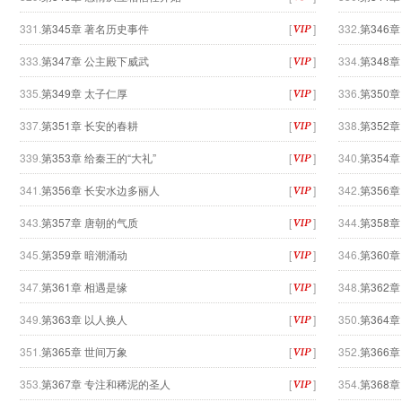
331.
第345章 著名历史事件
[
]
332.
第346
333.
第347章 公主殿下威武
[
]
334.
第348
335.
第349章 太子仁厚
[
]
336.
第350
337.
第351章 长安的春耕
[
]
338.
第352
339.
第353章 给秦王的“大礼”
[
]
340.
第354
341.
第356章 长安水边多丽人
[
]
342.
第356
343.
第357章 唐朝的气质
[
]
344.
第358
345.
第359章 暗潮涌动
[
]
346.
第360
347.
第361章 相遇是缘
[
]
348.
第362
349.
第363章 以人换人
[
]
350.
第364
351.
第365章 世间万象
[
]
352.
第366
353.
第367章 专注和稀泥的圣人
[
]
354.
第368章