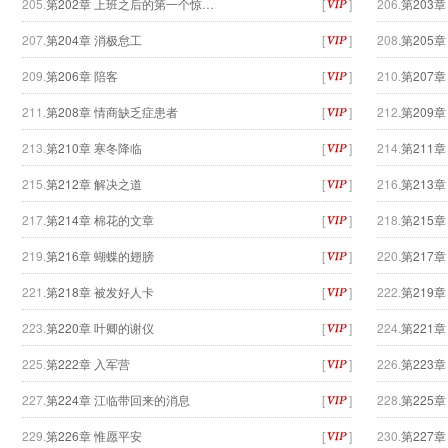
205.
第202章 上班之后的第一个惊…
[
]
206.
第203章
207.
第204章 消极怠工
[
]
208.
第205
209.
第206章 陪客
[
]
210.
第207
211.
第208章 情商缺乏症患者
[
]
212.
第209章
213.
第210章 寒冬降临
[
]
214.
第211
215.
第212章 解决之道
[
]
216.
第213
217.
第214章 棉花的文章
[
]
218.
第215
219.
第216章 蝴蝶的翅膀
[
]
220.
第217
221.
第218章 被发好人卡
[
]
222.
第219
223.
第220章 叶卿的谢仪
[
]
224.
第221章
225.
第222章 入军营
[
]
226.
第223
227.
第224章 江临带回来的消息
[
]
228.
第225
229.
第226章 惟愿平安
[
]
230.
第227