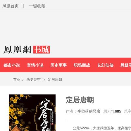
凤凰首页
|
一键收藏
都市小说
言情小说
历史军事
职场商战
玄幻仙侠
悬疑
首页
>
历史架空
>
定居唐朝
定居唐朝
作者：
半堕落的恶魔
周人气
685
总
公元622年，大唐武德五年，唐高祖