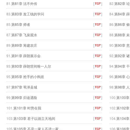
81.
第81章 法不外传
[
]
82.
第82章 
83.
第83章 发工钱的学问
[
]
84.
第84章 
85.
第85章 师者
[
]
86.
第86章 
87.
第87章 飞泉观水
[
]
88.
第88章 
89.
第89章 筹建农庄
[
]
90.
第90章 
91.
第91章 薛朗展示会
[
]
92.
第92章 
93.
第93章 薛朗世间唯一人尔
[
]
94.
第94章 
95.
第95章 抢手的小狗崽
[
]
96.
第96章 
97.
第97章 苇泽县城
[
]
98.
第98章 
99.
第99章 归途遇险
[
]
100.
第100章
101.
第101章 时势在我
[
]
102.
第102
103.
第103章 君子以德立天地间
[
]
104.
第104
105.
第105章 不是一家人不进一家…
[
]
106.
第106章