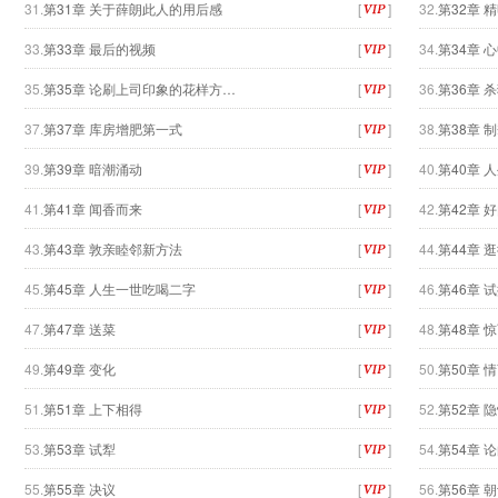
31.
第31章 关于薛朗此人的用后感
[
]
32.
第32章 
33.
第33章 最后的视频
[
]
34.
第34章 
35.
第35章 论刷上司印象的花样方…
[
]
36.
第36章 
37.
第37章 库房增肥第一式
[
]
38.
第38章 
39.
第39章 暗潮涌动
[
]
40.
第40章 
41.
第41章 闻香而来
[
]
42.
第42章 
43.
第43章 敦亲睦邻新方法
[
]
44.
第44章 
45.
第45章 人生一世吃喝二字
[
]
46.
第46章 
47.
第47章 送菜
[
]
48.
第48章 
49.
第49章 变化
[
]
50.
第50章 
51.
第51章 上下相得
[
]
52.
第52章 
53.
第53章 试犁
[
]
54.
第54章 
55.
第55章 决议
[
]
56.
第56章 