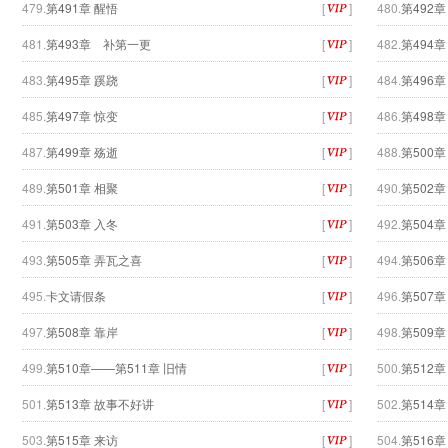
479.
第491章 醒悟
[
]
480.
第492
481.
第493章 补第一更
[
]
482.
第494章
483.
第495章 蹊跷
[
]
484.
第496
485.
第497章 惊变
[
]
486.
第498章
487.
第499章 殇逝
[
]
488.
第500
489.
第501章 相聚
[
]
490.
第502
491.
第503章 入冬
[
]
492.
第504
493.
第505章 弄瓦之喜
[
]
494.
第506章
495.
卡文请假条
[
]
496.
第507章
497.
第508章 靠岸
[
]
498.
第509
499.
第510章——第511章 旧情
[
]
500.
第512章
501.
第513章 故事不好讲
[
]
502.
第514
503.
第515章 来访
[
]
504.
第516