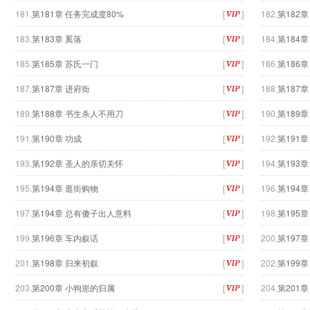
181.
第181章 任务完成度80%
[
]
182.
第182
183.
第183章 奚落
[
]
184.
第184章
185.
第185章 苏氏一门
[
]
186.
第186章
187.
第187章 进府衙
[
]
188.
第187
189.
第188章 书生杀人不用刀
[
]
190.
第189章
191.
第190章 功成
[
]
192.
第191
193.
第192章 圣人的亲切关怀
[
]
194.
第193
195.
第194章 逛街购物
[
]
196.
第194
197.
第194章 总有傻子出人意料
[
]
198.
第195
199.
第196章 车内叙话
[
]
200.
第197
201.
第198章 归来初叙
[
]
202.
第199
203.
第200章 小狗崽的归属
[
]
204.
第201章