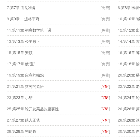
7.
第7章 面见准备
[免费]
8.
第8章 医
9.
第9章 一进将军府
[免费]
10.
第10章 
11.
第11章 初唐数学第一课
[免费]
12.
第12章 
13.
第13章 公主殿下
[免费]
14.
第14章 
15.
第15章 安顿
[免费]
16.
第16章 
17.
第17章 献“宝”
[免费]
18.
第18章 
19.
第19章 寂寞的嘴炮
[免费]
20.
第20章 
21.
第21章 贫穷的觉悟
[
]
22.
第22章 
23.
第23章 小结
[
]
24.
第24章 
25.
第25章 论开发菜品的重要性
[
]
26.
第26章 
27.
第27章 踏入正轨
[
]
28.
第28章 
29.
第29章 初论政
[
]
30.
第30章 