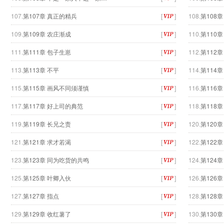
107.
第107章 真正的精兵
[
]
108.
第108
109.
第109章 农庄渐成
[
]
110.
第110章
111.
第111章 包子生崽
[
]
112.
第112
113.
第113章 不平
[
]
114.
第114章
115.
第115章 画风不同须谨慎
[
]
116.
第116
117.
第117章 好上司的典范
[
]
118.
第118
119.
第119章 长兄之责
[
]
120.
第120
121.
第121章 求才若渴
[
]
122.
第122
123.
第123章 同为吃货的共鸣
[
]
124.
第124章
125.
第125章 叶卿入伙
[
]
126.
第126
127.
第127章 指点
[
]
128.
第128章
129.
第129章 收红薯了
[
]
130.
第130章