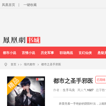
凤凰首页
|
一键收藏
都市小说
言情小说
历史军事
职场商战
玄幻仙侠
悬疑
首页
>
>
现代都市
>
都市之圣手邪医
都市之圣手邪医
已完结
作者：
生手马良
周人气
1027
总字数
薛晨凭着一手绝妙的阴阳针法，上能