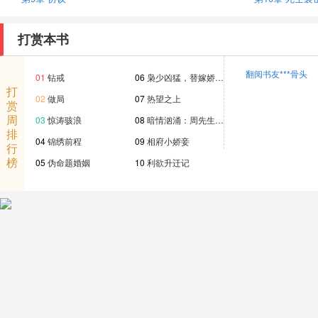
打赏本书
翻阅书友***骨头
01
钻戒
06
枭少凶猛，替嫁娇…
打
02
做局
07
热望之上
赏
周
03
惊涛骇浪
08
暗情汹涌：周先生…
排
04
锦绣前程
09
相府小娇妾
行
榜
05
伪命题婚姻
10
利欲升迁记