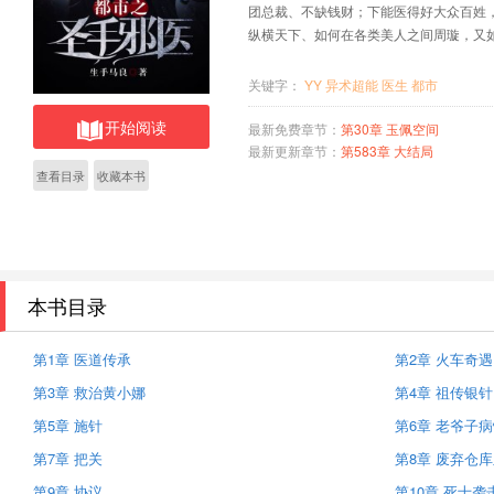
团总裁、不缺钱财；下能医得好大众百姓
纵横天下、如何在各类美人之间周璇，又如
关键字：
YY
异术超能
医生
都市
开始阅读
最新免费章节：
第30章 玉佩空间
最新更新章节：
第583章 大结局
查看目录
收藏本书
本书目录
第1章 医道传承
第2章 火车奇遇
第3章 救治黄小娜
第4章 祖传银针
第5章 施针
第6章 老爷子
第7章 把关
第8章 废弃仓
第9章 协议
第10章 死士袭