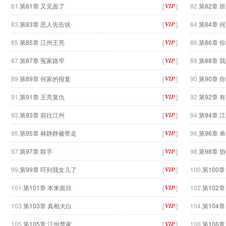
81.
第81章 又见面了
[
]
82.
第82章 
83.
第83章 恶人先告状
[
]
84.
第84章 
85.
第85章 江州王亮
[
]
86.
第86章 
87.
第87章 冤家路窄
[
]
88.
第88章 
89.
第89章 何家的报复
[
]
90.
第90章 
91.
第91章 王亮复仇
[
]
92.
第92章 
93.
第93章 前往江州
[
]
94.
第94章 
95.
第95章 林静静被带走
[
]
96.
第96章 
97.
第97章 联手
[
]
98.
第98章 
99.
第99章 吓到我女儿了
[
]
100.
第100
101.
第101章 本来面目
[
]
102.
第102
103.
第103章 真相大白
[
]
104.
第104
105.
第105章 江州楚家
[
]
106.
第106