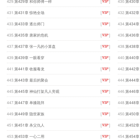
429.
第429章 和你师傅一样
[
]
430.
第430章
431.
第431章 惊艳全场
[
]
432.
第432
433.
第433章 逐出师门
[
]
434.
第434
435.
第435章 唐家的危机
[
]
436.
第436
437.
第437章 张一凡的小算盘
[
]
438.
第438
439.
第439章 一眼看穿
[
]
440.
第440章
441.
第441章 收服毒龙
[
]
442.
第442
443.
第443章 最后的聚会
[
]
444.
第444
445.
第445章 神仙打架凡人旁观
[
]
446.
第446
447.
第447章 单膝跪拜
[
]
448.
第448
449.
第449章 隐世家族
[
]
450.
第450
451.
第451章 杀父仇人
[
]
452.
第452
453.
第453章 一心二用
[
]
454.
第454