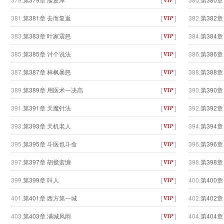
381.
第381章 去而复返
[
]
382.
第382章
383.
第383章 叶家震怒
[
]
384.
第384
385.
第385章 讨个说法
[
]
386.
第386
387.
第387章 林枫暴怒
[
]
388.
第388
389.
第389章 用医术一决高
[
]
390.
第390
391.
第391章 天魔针法
[
]
392.
第392
393.
第393章 天机老人
[
]
394.
第394章
395.
第395章 斗医也斗命
[
]
396.
第396
397.
第397章 胡搅蛮缠
[
]
398.
第398
399.
第399章 叫人
[
]
400.
第400
401.
第401章 西方第一城
[
]
402.
第402
403.
第403章 满城风雨
[
]
404.
第404章