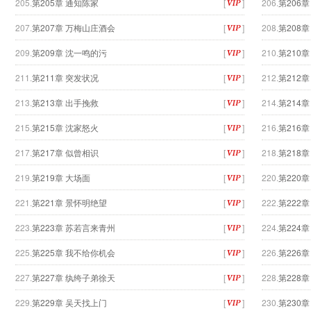
205.
第205章 通知陈家
[
]
206.
第206章
207.
第207章 万梅山庄酒会
[
]
208.
第208
209.
第209章 沈一鸣的污
[
]
210.
第210
211.
第211章 突发状况
[
]
212.
第212
213.
第213章 出手挽救
[
]
214.
第214章
215.
第215章 沈家怒火
[
]
216.
第216
217.
第217章 似曾相识
[
]
218.
第218
219.
第219章 大场面
[
]
220.
第220
221.
第221章 景怀明绝望
[
]
222.
第222
223.
第223章 苏若言来青州
[
]
224.
第224
225.
第225章 我不给你机会
[
]
226.
第226
227.
第227章 纨绔子弟徐天
[
]
228.
第228
229.
第229章 吴天找上门
[
]
230.
第230