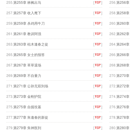
255.
第255章 林枫出马
[
]
256.
第256
257.
第257章 收入麾下
[
]
258.
第258
259.
第259章 杀鸡用牛刀
[
]
260.
第260
261.
第261章 教训阿强
[
]
262.
第262
263.
第263章 枯木逢春之徒
[
]
264.
第264
265.
第265章 女士的报答
[
]
266.
第266
267.
第267章 草草退场
[
]
268.
第268
269.
第269章 不自量力
[
]
270.
第270章
271.
第271章 公孙无双到场
[
]
272.
第272
273.
第273章 金刚护院
[
]
274.
第274
275.
第275章 自掘坟墓
[
]
276.
第276
277.
第277章 朱逢春的新徒
[
]
278.
第278
279.
第279章 朱神医到
[
]
280.
第280章