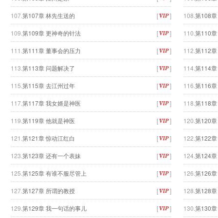
107.
第107章 林先生送的
[
]
108.
第108
109.
第109章 更神奇的针法
[
]
110.
第110章
111.
第111章 董事会的压力
[
]
112.
第112
113.
第113章 问题解决了
[
]
114.
第114
115.
第115章 去江州过年
[
]
116.
第116
117.
第117章 我女婿是神医
[
]
118.
第118
119.
第119章 他就是神医
[
]
120.
第120
121.
第121章 惊动江红白
[
]
122.
第122
123.
第123章 还有一个表妹
[
]
124.
第124章
125.
第125章 有谁不服尽管上
[
]
126.
第126
127.
第127章 所谓的教授
[
]
128.
第128
129.
第129章 我一句话的事儿
[
]
130.
第130