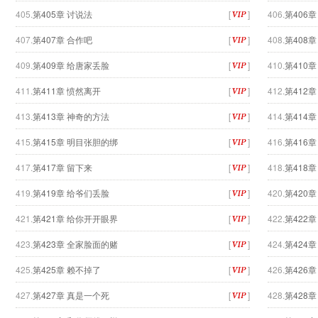
405.
第405章 讨说法
[
]
406.
第406
407.
第407章 合作吧
[
]
408.
第408
409.
第409章 给唐家丢脸
[
]
410.
第410
411.
第411章 愤然离开
[
]
412.
第412章
413.
第413章 神奇的方法
[
]
414.
第414
415.
第415章 明目张胆的绑
[
]
416.
第416
417.
第417章 留下来
[
]
418.
第418章
419.
第419章 给爷们丢脸
[
]
420.
第420
421.
第421章 给你开开眼界
[
]
422.
第422
423.
第423章 全家脸面的赌
[
]
424.
第424
425.
第425章 赖不掉了
[
]
426.
第426
427.
第427章 真是一个死
[
]
428.
第428