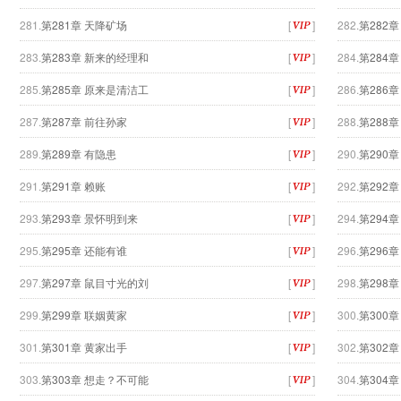
281.
第281章 天降矿场
[
]
282.
第282
283.
第283章 新来的经理和
[
]
284.
第284
285.
第285章 原来是清洁工
[
]
286.
第286
287.
第287章 前往孙家
[
]
288.
第288
289.
第289章 有隐患
[
]
290.
第290
291.
第291章 赖账
[
]
292.
第292
293.
第293章 景怀明到来
[
]
294.
第294
295.
第295章 还能有谁
[
]
296.
第296
297.
第297章 鼠目寸光的刘
[
]
298.
第298
299.
第299章 联姻黄家
[
]
300.
第300章
301.
第301章 黄家出手
[
]
302.
第302
303.
第303章 想走？不可能
[
]
304.
第304章