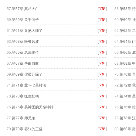
57.
第57章 真相大白
[
]
58.
第58章 
59.
第59章 关乎面子
[
]
60.
第60章 
61.
第61章 又抱大腿了
[
]
62.
第62章 
63.
第63章 晚餐风波
[
]
64.
第64章 
65.
第65章 总裁传位
[
]
66.
第66章 
67.
第67章 咎由自取
[
]
68.
第68章 
69.
第69章 你被开除了
[
]
70.
第70章 
71.
第71章 北斗七星针法
[
]
72.
第72章 
73.
第73章 抓住把柄
[
]
74.
第74章 
75.
第75章 吴神医的天命神针
[
]
76.
第76章 
77.
第77章 师兄弟
[
]
78.
第78章 
79.
第79章 嚣张的王猛
[
]
80.
第80章 