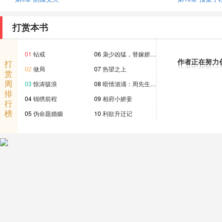
打赏本书
01
钻戒
06
枭少凶猛，替嫁娇…
作者正在努力
打
02
做局
07
热望之上
赏
周
03
惊涛骇浪
08
暗情汹涌：周先生…
排
04
锦绣前程
09
相府小娇妾
行
榜
05
伪命题婚姻
10
利欲升迁记