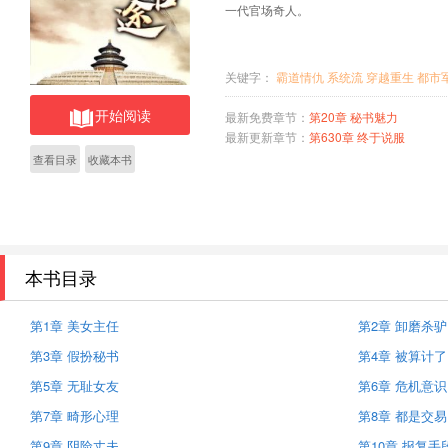
一代官场奇人。
关键字：
霸道情仇
系统流
穿越重生
都市
开始阅读
最新免费章节：
第20章 秘书魅力
最新更新章节：
第630章 终于说服
查看目录
收藏本书
本书目录
第1章 美女主任
第2章 卸磨杀驴
第3章 假扮秘书
第4章 被算计了
第5章 无耻女友
第6章 危机意识
第7章 畸形心理
第8章 都是交易
第9章 阴险丈夫
第10章 报复手