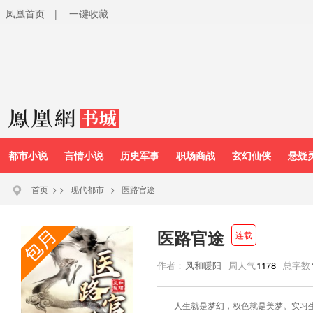
凤凰首页
|
一键收藏
都市小说
言情小说
历史军事
职场商战
玄幻仙侠
悬疑
首页
>
>
现代都市
>
医路官途
医路官途
连载
作者：
风和暖阳
周人气
1178
总字数
人生就是梦幻，权色就是美梦。实习