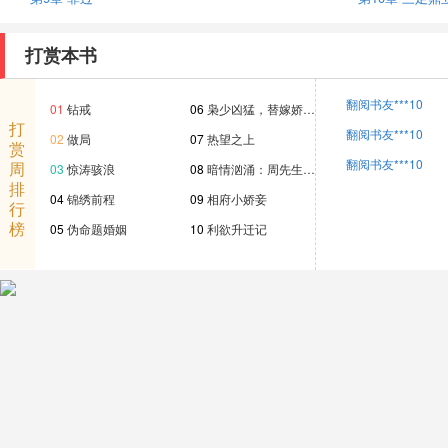
打赏本书
翻阅书友***10
01
钻戒
06
枭少凶猛，替嫁娇…
打
翻阅书友***10
02
做局
07
热望之上
赏
翻阅书友***10
周
03
惊涛骇浪
08
暗情汹涌：周先生…
排
04
锦绣前程
09
相府小娇妾
行
榜
05
伪命题婚姻
10
利欲升迁记