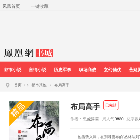
凤凰首页
|
一键收藏
都市小说
言情小说
历史军事
职场商战
玄幻仙侠
悬疑
首页
>
>
都市其他
>
布局高手
布局高手
已完结
作者：
忠虎添翼
周人气
3830
总字数
他借势入局，在荆棘密布的“丛林法则