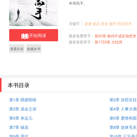
布局高手。
关键字：
逆袭
励志
美女
都市
职业高手
开始阅读
最新免费章节：
第20章 偷鸡不成反蚀把米
最新更新章节：
第1733章 大结局
查看目录
收藏本书
本书目录
第1章 阴差阳错
第2章 深层次
第3章 误会之深
第4章 人事大
第5章 幸运儿
第6章 爱情和
第7章 镇花
第8章 连体毛衣
第9章 罪过
第10章 三足鼎